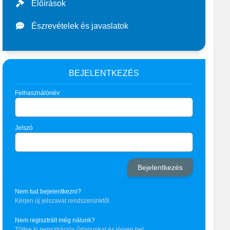
Előírások
Észrevételek és javaslatok
BEJELENTKEZÉS
Felhasználónév
Jelszó
Nem tud bejelentkezni?
Kérjen új jelszavat rendszerünktől.
Nem regisztrált még nálunk?
Töltse ki regisztrációs űrlapunkat és lépjen be!