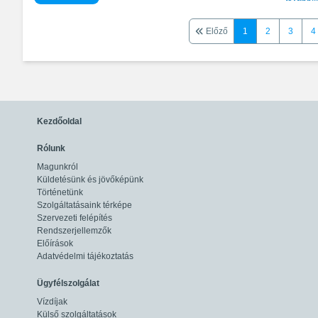
Előző
1
2
3
4
Kezdőoldal
Rólunk
Magunkról
Küldetésünk és jövőképünk
Történetünk
Szolgáltatásaink térképe
Szervezeti felépítés
Rendszerjellemzők
Előírások
Adatvédelmi tájékoztatás
Ügyfélszolgálat
Vízdíjak
Külső szolgáltatások