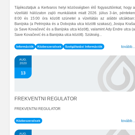
Tájékoztatjuk a Kertvaros helyi közösségben élő fogyasztóinkat, hogy 
vízellátó hálózaton zajló munkálatok miatt 2026. július 3-án, pénteke
8:00 és 15:00 óra között szünetel a vízellátás az alábbi utcákban
Banijska (a Petrinjska és a Dobojska utca közötti szakasz), Josipa Kraš
(a Save Kovačević és a Banijska utca között), valamint Ady Endre utca (
Save Kovačević és a Banijska utca között). Szükség...
tovább..
Információk
Közbeszerzések
Szolgáltatási Információk
AUG.
2020
13
FREKVENTNI REGULATOR
FREKVENTNI REGULATOR
tovább..
Közbeszerzések
AUG.