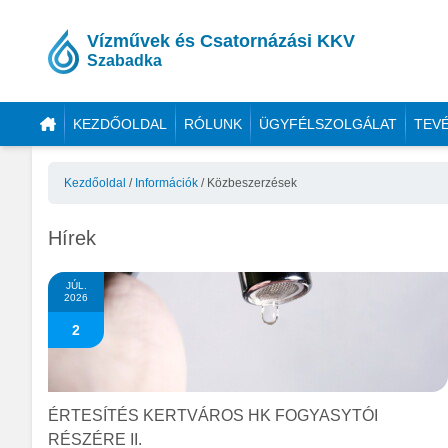
Vízművek és Csatornázási KKV
Szabadka
KEZDŐOLDAL
RÓLUNK
ÜGYFÉLSZOLGÁLAT
TEV
Kezdőoldal
/
Információk
/
Közbeszerzések
Hírek
JÚL.
2026
2
ÉRTESÍTÉS KERTVÁROS HK FOGYASYTÓI
RÉSZÉRE II.