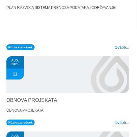
a
PLAN RAZVOJA SISTEMA PRENOSA PODATAKA I ODRŽAVANJE
n
:
a
a
.
tovább...
Közbeszerzések
AUG.
2020
11
OBNOVA PROJEKATA
OBNOVA PROJEKATA
.
tovább...
Közbeszerzések
AUG.