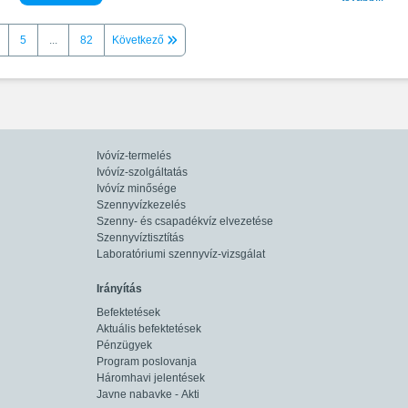
5
...
82
Következő
Ivóvíz-termelés
Ivóvíz-szolgáltatás
Ivóvíz minősége
Szennyvízkezelés
Szenny- és csapadékvíz elvezetése
Szennyvíztisztítás
Laboratóriumi szennyvíz-vizsgálat
Irányítás
Befektetések
Aktuális befektetések
Pénzügyek
Program poslovanja
Háromhavi jelentések
Javne nabavke - Akti