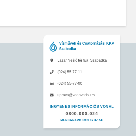
Vízművek és Csatornázási KKV
Szabadka
Lazar Nešić tér 9/a, Szabadka
(024) 55-77-11
(024) 55-77-00
uprava@vodovodsu.rs
INGYENES INFORMÁCIÓS VONAL
0800-000-024
MUNKANAPOKON 07H-15H