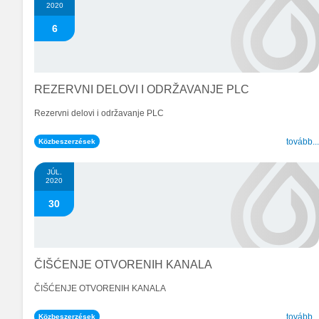
2020
6
REZERVNI DELOVI I ODRŽAVANJE PLC
Rezervni delovi i održavanje PLC
tovább..
Közbeszerzések
JÚL.
2020
30
ČIŠĆENJE OTVORENIH KANALA
ČIŠĆENJE OTVORENIH KANALA
tovább..
Közbeszerzések