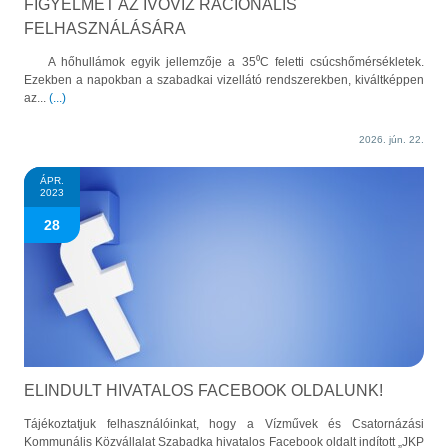
FIGYELMÉT AZ IVÓVÍZ RACIONÁLIS
FELHASZNÁLÁSÁRA
A hőhullámok egyik jellemzője a 35⁰C feletti csúcshőmérsékletek.
Ezekben a napokban a szabadkai vizellátó rendszerekben, kiváltképpen
az...
(...)
2026. jún. 22.
ÁPR.
2023
28
ELINDULT HIVATALOS FACEBOOK OLDALUNK!
Tájékoztatjuk felhasználóinkat, hogy a Vízművek és Csatornázási
Kommunális Közvállalat Szabadka hivatalos Facebook oldalt indított „JKP