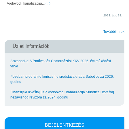
Vodovod i kanalizacija...
(...)
2023. ápr. 28.
További hírek
Üzleti információk
A szabadkai Vízművek és Csatornázási KKV 2026. évi működési
terve
Poseban program o korišćenju sredstava grada Subotice za 2026.
godinu
Finansijski izveštaj JKP Vodoovod i kanalizacija Subotica i izveštaj
nezavisnog revizora za 2024. godinu
BEJELENTKEZÉS