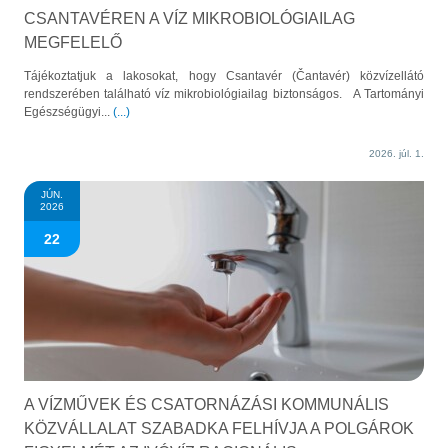
CSANTAVÉREN A VÍZ MIKROBIOLÓGIAILAG
MEGFELELŐ
Tájékoztatjuk a lakosokat, hogy Csantavér (Čantavér) közvízellátó
rendszerében található víz mikrobiológiailag biztonságos. A Tartományi
Egészségügyi...
(...)
2026. júl. 1.
JÚN.
2026
22
A VÍZMŰVEK ÉS CSATORNÁZÁSI KOMMUNÁLIS
KÖZVÁLLALAT SZABADKA FELHÍVJA A POLGÁROK