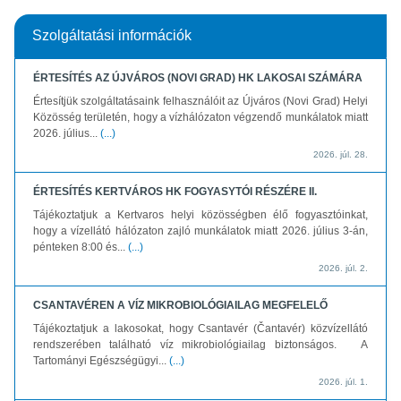
Szolgáltatási információk
ÉRTESÍTÉS AZ ÚJVÁROS (NOVI GRAD) HK LAKOSAI SZÁMÁRA
Értesítjük szolgáltatásaink felhasználóit az Újváros (Novi Grad) Helyi
Közösség területén, hogy a vízhálózaton végzendő munkálatok miatt
2026. július...
(...)
2026. júl. 28.
ÉRTESÍTÉS KERTVÁROS HK FOGYASYTÓI RÉSZÉRE II.
Tájékoztatjuk a Kertvaros helyi közösségben élő fogyasztóinkat,
hogy a vízellátó hálózaton zajló munkálatok miatt 2026. július 3-án,
pénteken 8:00 és...
(...)
2026. júl. 2.
CSANTAVÉREN A VÍZ MIKROBIOLÓGIAILAG MEGFELELŐ
Tájékoztatjuk a lakosokat, hogy Csantavér (Čantavér) közvízellátó
rendszerében található víz mikrobiológiailag biztonságos. A
Tartományi Egészségügyi...
(...)
2026. júl. 1.