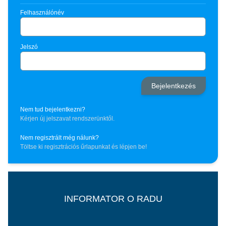
Felhasználónév
Jelszó
Nem tud bejelentkezni?
Kérjen új jelszavat rendszerünktől.
Nem regisztrált még nálunk?
Töltse ki regisztrációs űrlapunkat és lépjen be!
INFORMATOR O RADU