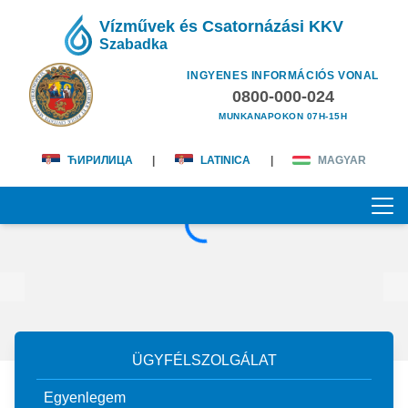
Vízművek és Csatornázási KKV
Szabadka
INGYENES INFORMÁCIÓS VONAL
0800-000-024
MUNKANAPOKON 07H-15H
ЋИРИЛИЦА
|
LATINICA
|
MAGYAR
KEZDŐOLDAL
RÓLUNK
magunkról
ÜGYFÉLSZOLGÁLAT
ÜGYFÉLSZOLGÁLAT
küldetésünk és jövőképünk
Egyenlegem
vízdíjak
TEVÉKENYSÉGEINK