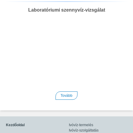
Laboratóriumi szennyvíz-vizsgálat
Tovább
Kezdőoldal
Ivóvíz-termelés
Ivóvíz-szolgáltatás