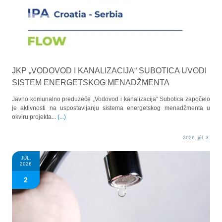
JKP „VODOVOD I KANALIZACIJA“ SUBOTICA UVODI
SISTEM ENERGETSKOG MENADŽMENTA
Javno komunalno preduzeće „Vodovod i kanalizacija“ Subotica započelo
je aktivnosti na uspostavljanju sistema energetskog menadžmenta u
okviru projekta...
(...)
2026. júl. 3.
JÚL.
2026
2