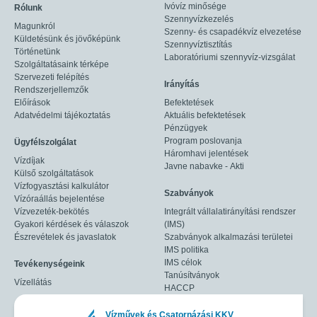
Ivóvíz minősége
Rólunk
Szennyvízkezelés
Magunkról
Szenny- és csapadékvíz elvezetése
Küldetésünk és jövőképünk
Szennyvíztisztítás
Történetünk
Laboratóriumi szennyvíz-vizsgálat
Szolgáltatásaink térképe
Szervezeti felépítés
Irányítás
Rendszerjellemzők
Előírások
Befektetések
Adatvédelmi tájékoztatás
Aktuális befektetések
Pénzügyek
Program poslovanja
Ügyfélszolgálat
Háromhavi jelentések
Vízdíjak
Javne nabavke - Akti
Külső szolgáltatások
Vízfogyasztási kalkulátor
Szabványok
Vízóraállás bejelentése
Vízvezeték-bekötés
Integrált vállalatirányítási rendszer
Gyakori kérdések és válaszok
(IMS)
Észrevételek és javaslatok
Szabványok alkalmazási területei
IMS politika
IMS célok
Tevékenységeink
Tanúsítványok
Vízellátás
HACCP
Vízművek és Csatornázási KKV