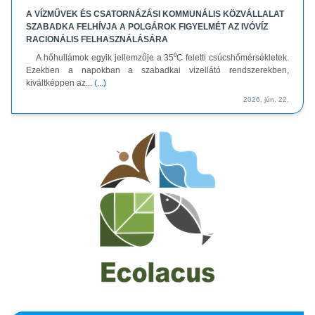
A VÍZMŰVEK ÉS CSATORNÁZÁSI KOMMUNÁLIS KÖZVÁLLALAT
SZABADKA FELHÍVJA A POLGÁROK FIGYELMÉT AZ IVÓVÍZ
RACIONÁLIS FELHASZNÁLÁSÁRA
A hőhullámok egyik jellemzője a 35⁰C feletti csúcshőmérsékletek.
Ezekben a napokban a szabadkai vizellátó rendszerekben,
kiváltképpen az...
(...)
2026. jún. 22.