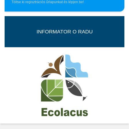
Töltse ki regisztrációs űrlapunkat és lépjen be!
INFORMATOR O RADU