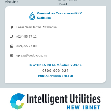
Vízellátás
HACCP
Vízművek és Csatornázási KKV
Szabadka
Lazar Nešić tér 9/a, Szabadka
(024) 55-77-11
(024) 55-77-00
uprava@vodovodsu.rs
INGYENES INFORMÁCIÓS VONAL
0800-000-024
MUNKANAPOKON 07H-15H