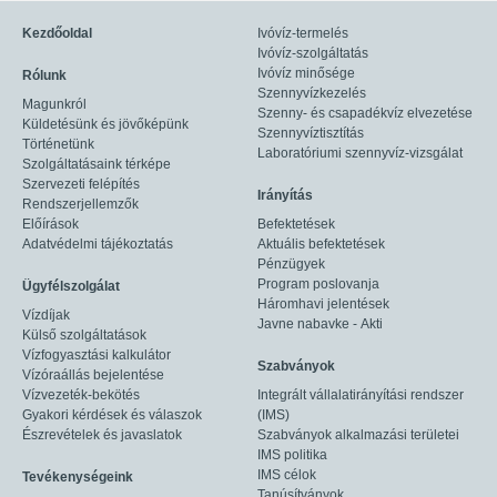
Kezdőoldal
Ivóvíz-termelés
Ivóvíz-szolgáltatás
Ivóvíz minősége
Rólunk
Szennyvízkezelés
Magunkról
Szenny- és csapadékvíz elvezetése
Küldetésünk és jövőképünk
Szennyvíztisztítás
Történetünk
Laboratóriumi szennyvíz-vizsgálat
Szolgáltatásaink térképe
Szervezeti felépítés
Irányítás
Rendszerjellemzők
Előírások
Befektetések
Adatvédelmi tájékoztatás
Aktuális befektetések
Pénzügyek
Program poslovanja
Ügyfélszolgálat
Háromhavi jelentések
Vízdíjak
Javne nabavke - Akti
Külső szolgáltatások
Vízfogyasztási kalkulátor
Szabványok
Vízóraállás bejelentése
Vízvezeték-bekötés
Integrált vállalatirányítási rendszer
Gyakori kérdések és válaszok
(IMS)
Észrevételek és javaslatok
Szabványok alkalmazási területei
IMS politika
IMS célok
Tevékenységeink
Tanúsítványok