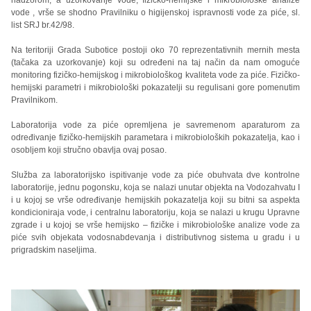
nadzorom, a uzorkovanje vode, fizičko-hemijske i mikrobiološke analize
vode , vrše se shodno Pravilniku o higijenskoj ispravnosti vode za piće, sl.
list SRJ br.42/98.
Na teritoriji Grada Subotice postoji oko 70 reprezentativnih mernih mesta
(tačaka za uzorkovanje) koji su određeni na taj način da nam omoguće
monitoring fizičko-hemijskog i mikrobiološkog kvaliteta vode za piće. Fizičko-
hemijski parametri i mikrobiološki pokazatelji su regulisani gore pomenutim
Pravilnikom.
Laboratorija vode za piće opremljena je savremenom aparaturom za
određivanje fizičko-hemijskih parametara i mikrobioloških pokazatelja, kao i
osobljem koji stručno obavlja ovaj posao.
Služba za laboratorijsko ispitivanje vode za piće obuhvata dve kontrolne
laboratorije, jednu pogonsku, koja se nalazi unutar objekta na Vodozahvatu I
i u kojoj se vrše određivanje hemijskih pokazatelja koji su bitni sa aspekta
kondicioniraja vode, i centralnu laboratoriju, koja se nalazi u krugu Upravne
zgrade i u kojoj se vrše hemijsko – fizičke i mikrobiološke analize vode za
piće svih objekata vodosnabdevanja i distributivnog sistema u gradu i u
prigradskim naseljima.