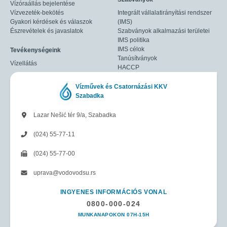
Vízóraállás bejelentése
Vízvezeték-bekötés
Integrált vállalatirányítási rendszer
Gyakori kérdések és válaszok
(IMS)
Észrevételek és javaslatok
Szabványok alkalmazási területei
IMS politika
IMS célok
Tevékenységeink
Tanúsítványok
Vízellátás
HACCP
Vízművek és Csatornázási KKV
Szabadka
Lazar Nešić tér 9/a, Szabadka
(024) 55-77-11
(024) 55-77-00
uprava@vodovodsu.rs
INGYENES INFORMÁCIÓS VONAL
0800-000-024
MUNKANAPOKON 07H-15H