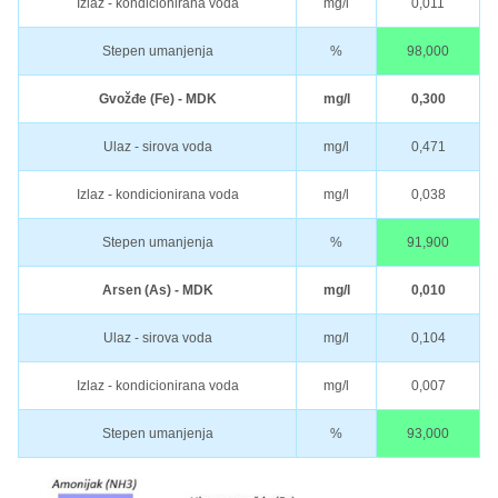
Izlaz - kondicionirana voda
mg/l
0,011
Stepen umanjenja
%
98,000
Gvožđe (Fe) - MDK
mg/l
0,300
Ulaz - sirova voda
mg/l
0,471
Izlaz - kondicionirana voda
mg/l
0,038
Stepen umanjenja
%
91,900
Arsen (As) - MDK
mg/l
0,010
Ulaz - sirova voda
mg/l
0,104
Izlaz - kondicionirana voda
mg/l
0,007
Stepen umanjenja
%
93,000