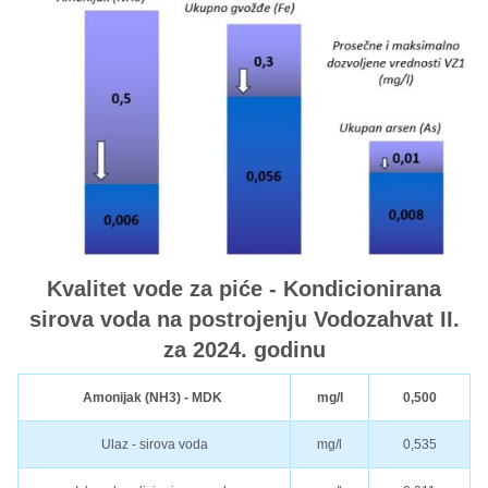
Kvalitet vode za piće - Kondicionirana
sirova voda na postrojenju Vodozahvat II.
za 2024. godinu
Amonijak (NH3) - MDK
mg/l
0,500
Ulaz - sirova voda
mg/l
0,535