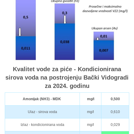
Kvalitet vode za piće - Kondicionirana
sirova voda na postrojenju Bački Vidogradi
za 2024. godinu
Amonijak (NH3) - MDK
mg/l
0,500
Ulaz - sirova voda
mg/l
0,610
Izlaz - kondicionirana voda
mg/l
0,029