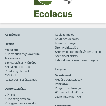
Kezdőoldal
Ivóvíz-termelés
Ivóvíz-szolgáltatás
Ivóvíz minősége
Rólunk
Szennyvízkezelés
Magunkról
Szenny- és csapadékvíz elvezetése
Küldetésünk és jövőképünk
Szennyvíztisztítás
Történetünk
Laboratóriumi szennyvíz-vizsgálat
Szolgáltatásaink térképe
Szervezeti felépítés
Irányítás
Rendszerjellemzők
Előírások
Befektetések
Adatvédelmi tájékoztatás
Aktuális befektetések
Pénzügyek
Program poslovanja
Ügyfélszolgálat
Háromhavi jelentések
Vízdíjak
Javne nabavke - Akti
Külső szolgáltatások
Vízfogyasztási kalkulátor
Szabványok