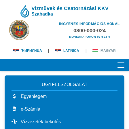
Vízművek és Csatornázási KKV
Szabadka
INGYENES INFORMÁCIÓS VONAL
0800-000-024
MUNKANAPOKON 07H-15H
ЋИРИЛИЦА
|
LATINICA
|
MAGYAR
ÜGYFÉLSZOLGÁLAT
KEZDŐOLDAL
Egyenlegem
RÓLUNK
e-Számla
magunkról
ÜGYFÉLSZOLGÁLAT
Vízvezeték-bekötés