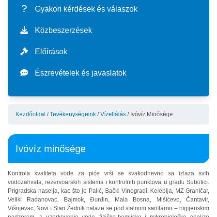
küldetésünk és jövőképünk
vízdíjak
TEVÉKENYSÉGEINK
Gyakori kérdések és válaszok
történetünk
külső szolgáltatások
vízellátás
IRÁNYÍTÁS
Közbeszerzések
szolgáltatásaink térképe
vízfogyasztási kalkulátor
ivóvíz-termelés
szennyvízkezelés
befektetések
SZABVÁNYOK
Előírások
szervezeti felépítés
vízóraállás bejelentése
ivóvíz-szolgáltatás
szenny- és csapadékvíz elvezetése
aktuális befektetések
pénzügyek
integrált vállalatirányítási rendszer (ims)
Észrevételek és javaslatok
rendszerjellemzők
vízvezeték-bekötés
ivóvíz minősége
szennyvíztisztítás
program poslovanja
szabványok alkalmazási területei
tanúsítványok
előírások
gyakori kérdések és válaszok
laboratóriumi szennyvíz-vizsgálat
háromhavi jelentések
ims politika
haccp
Kezdőoldal
/
Tevékenységeink
/
Vízellátás
/
Ivóvíz Minősége
adatvédelmi tájékoztatás
észrevételek és javaslatok
javne nabavke - akti
ims célok
Ivóvíz minősége
Kontrola kvaliteta vode za piće vrši se svakodnevno sa izlaza svih
vodozahvata, rezervoarskih sistema i kontrolnih punktova u gradu Subotici.
Prigradska naselja, kao što je Palić, Bački Vinogradi, Kelebija, MZ Graničar,
Veliki Radanovac, Bajmok, Đurđin, Mala Bosna, Mišićevo, Čantavir,
Višnjevac, Novi i Stari Žednik nalaze se pod stalnom sanitarno – higijenskim