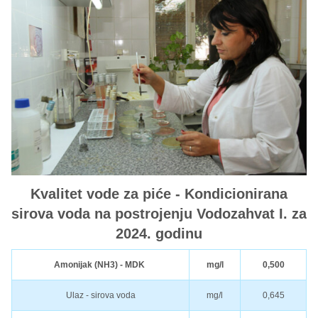
Kvalitet vode za piće - Kondicionirana
sirova voda na postrojenju Vodozahvat I. za
2024. godinu
Amonijak (NH3) - MDK
mg/l
0,500
Ulaz - sirova voda
mg/l
0,645