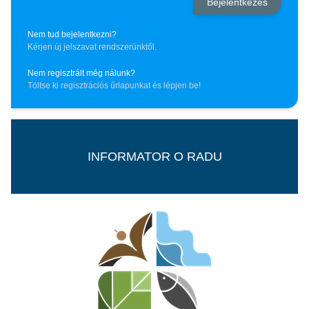
Nem tud bejelentkezni?
Kérjen új jelszavat rendszerünktől.
Nem regisztrált még nálunk?
Töltse ki regisztrációs űrlapunkat és lépjen be!
INFORMATOR O RADU