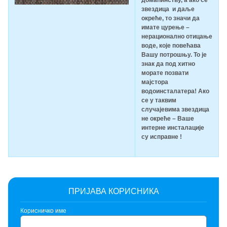
домаћинству, а ако се
звездица и даље
окреће, то значи да
имате цурење –
нерационално отицање
воде, које повећава
Вашу потрошњу. То је
знак да под хитно
морате позвати
мајстора
водоинсталатера! Ако
се у таквим
случајевима звездица
не окреће – Ваше
интерне инсталације
су исправне !
ПРИЈАВА КОРИСНИКА
Корисничко име