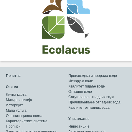
Почетна
Производња и прерада воде
Испорука воде
Квалитет пијаће воде
О нама
Отпадне воде
Лична карта
Сакупљање отпадних вода
Мисија и визија
Пречишћавање отпадних вода
Историјат
Квалитет отпадних вода
Мапа услуга
Организациона шема
Управљање
Карактеристике система
Прописи
Инвестиције
Заштита података о личности
Актуелне инвестиције