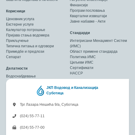
Финансије
Програм пословања
Корисници
Квартални извештаји
Ценовник услуга
Јавне набавке - Акти
Екстерне услуге
Калкулатор потрошње
Стандарди
Пријава стања водомера
Прикључење
Интегрисани Менаџмент Систем
Типична питања и одговори
(ИМС)
Примедбе и предлози
Област примене стандарда
Сепарат
Политика ИМС
Циљеви ИМС
Сертификати
Делатности
HACCP
Водоснабдевање
ЈКП Водовод и Канализација
Суботица
Трг Лазара Нешића 9/а, Суботица
(024) 55-77-11
(024) 55-77-00