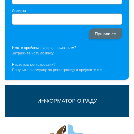
Лозинка
Имате проблема са пријављивањем?
Затражите нову лозинку.
Нисте још регистровани?
Попуните формулар за регистрацију и пријавите се!
ИНФОРМАТОР О РАДУ