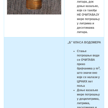
литара, док
доње казаљке,
које се такође
НЕ ОЧИТАВАЈУ
мере потрошњу
у литрима и
десетинама
литара.
,,Б" КЛАСА ВОДОМЕРА
Стање
потрошње воде
се ОЧИТАВА
преко
3
бројчаника у m
,
што значи оно
које се налази у
ЦРНИХ пет
поља
Доње казаљке
мере потрошњу
у децилитрима,
литрима,
десетинама и