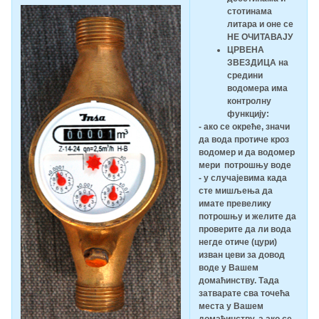
стотинама
литара и оне се
НЕ ОЧИТАВАЈУ
ЦРВЕНА
ЗВЕЗДИЦА на
средини
водомера има
контролну
функцију:
- ако се окреће, значи
да вода протиче кроз
водомер и да водомер
мери потрошњу воде
- у случајевима када
сте мишљења да
имате превелику
потрошњу и желите да
проверите да ли вода
негде отиче (цури)
изван цеви за довод
воде у Вашем
домаћинству. Тада
затварате сва точећа
места у Вашем