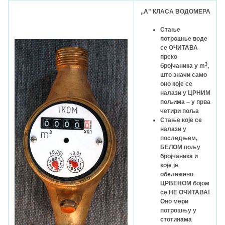
,,А" КЛАСА ВОДОМЕРА
Стање
потрошње воде
се ОЧИТАВА
преко
3
бројчаника у m
,
што значи само
оно које се
налази у ЦРНИМ
пољима – у прва
четири поља
Стање које се
налази у
последњем,
БЕЛОМ пољу
бројчаника и
које је
обележено
ЦРВЕНОМ бојом
се НЕ ОЧИТАВА!
Оно мери
потрошњу у
стотинама