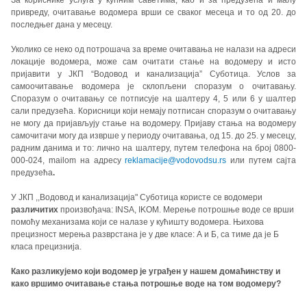
За кориснике услуга у кућним саветима, као и за предузећа и малу
привреду, очитавање водомера врши се сваког месеца и то од 20. до
последњег дана у месецу.
Уколико се неко од потрошача за време очитавања не налази на адреси
локације водомера, може сам очитати стање на водомеру и исто
пријавити у ЈКП “Водовод и канализација” Суботица. Услов за
самоочитавање водомера је склопљени споразум о очитавању.
Споразум о очитавању се потписује на шалтеру 4, 5 или 6 у шалтер
сали предузећа. Корисници који немају потписан споразум о очитавању
не могу да пријављују стање на водомеру. Пријаву стања на водомеру
самочитачи могу да изврше у периоду очитавања, од 15. до 25. у месецу,
радним данима и то: лично на шалтеру, путем телефона на број 0800-
000-024, mailom на адресу
reklamacije@vodovodsu.rs
или путем сајта
предузећа
.
У ЈКП ,,Водовод и канализација" Суботица користе се водомери
различитих
произвођача: INSA, IKOM. Мерење потрошње воде се врши
помоћу механизама који се налазе у кућишту водомера. Њихова
прецизност мерења разврстана је у две класе: А и Б, са тиме да је Б
класа прецизнија.
Како разликујемо који водомер је уграђен у нашем домаћинству и
како вршимо очитавање стања потрошње воде на том водомеру?