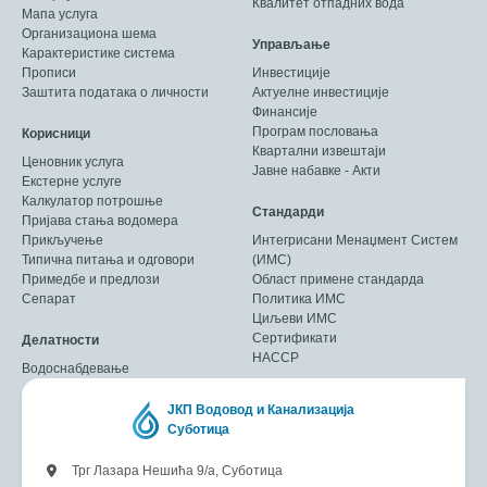
Квалитет отпадних вода
Мапа услуга
Организациона шема
Управљање
Карактеристике система
Прописи
Инвестиције
Заштита података о личности
Актуелне инвестиције
Финансије
Програм пословања
Корисници
Квартални извештаји
Ценовник услуга
Јавне набавке - Акти
Екстерне услуге
Калкулатор потрошње
Стандарди
Пријава стања водомера
Прикључење
Интегрисани Менаџмент Систем
Типична питања и одговори
(ИМС)
Примедбе и предлози
Област примене стандарда
Сепарат
Политика ИМС
Циљеви ИМС
Сертификати
Делатности
HACCP
Водоснабдевање
ЈКП Водовод и Канализација
Суботица
Трг Лазара Нешића 9/а, Суботица