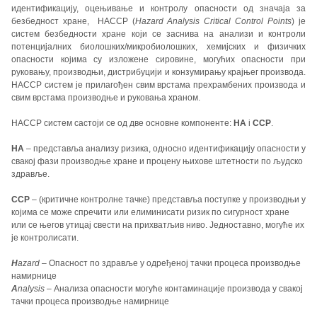
идентификацију, оцењивање и контролу опасности од значаја за
безбедност хране, HACCP (
Hazard Analysis Critical Control Points
) је
систем безбедности хране који се заснива на анализи и контроли
потенцијалних биолошких/микробиолошких, хемијских и физичких
опасности којима су изложене сировине, могућих опасности при
руковању, производњи, дистрибуцији и конзумирању крајњег производа.
HACCP систем је прилагођен свим врстама прехрамбених производа и
свим врстама производње и руковања храном.
HACCP систем састоји се од две основне компоненте:
HA
i
CCP
.
HA
– представља анализу ризика, односно идентификацију опасности у
свакој фази производње хране и процену њихове штетности по људско
здравље.
CCP
– (критичне контролне тачке) представља поступке у производњи у
којима се може спречити или елиминисати ризик по сигурност хране
или се његов утицај свести на прихватљив ниво. Једноставно, могуће их
је контролисати.
H
azard
– Опасност по здравље у одређеној тачки процеса производње
намирнице
A
nalysis
– Анализа опасности могуће контаминације производа у свакој
тачки процеса производње намирнице