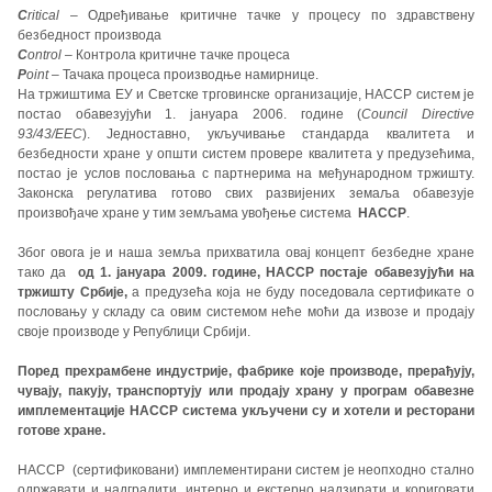
C
ritical
– Одређивање критичне тачке у процесу по здравствену
безбедност производа
C
ontrol
– Контрола критичне тачке процеса
P
oint
– Тачака процеса производње намирнице.
На тржиштима ЕУ и Светске трговинске организације, HACCP систем је
постао обавезујући 1. јануара 2006. године (
Council Directive
93/43/EEC
). Једноставно, укључивање стандарда квалитета и
безбедности хране у општи систем провере квалитета у предузећима,
постао је услов пословања с партнерима на међународном тржишту.
Законска регулатива готово свих развијених земаља обавезује
произвођаче хране у тим земљама увођење система
HACCP
.
Због овога је и наша земља прихватила овај концепт безбедне хране
тако да
од 1. јануара 2009. године, HACCP постаје обавезујући на
тржишту Србије,
а предузећа која не буду поседовала сертификате о
пословању у складу са овим системом неће моћи да извозе и продају
своје производе у Републици Србији.
Поред прехрамбене индустрије, фабрике које производе, прерађују,
чувају, пакују, транспортују или продају храну у програм обавезне
имплементације HACCP система укључени су и хотели и ресторани
готове хране.
HACCP (сертификовани) имплементирани систем је неопходно стално
одржавати и надградити, интерно и екстерно надзирати и кориговати