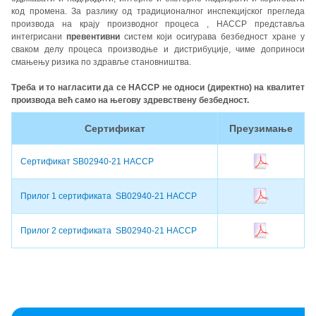
код промена. За разлику од традиционалног инспекцијског прегледа
производа на крају производног процеса , HACCP представља
интегрисани
превентивни
систем који осигурава безбедност хране у
сваком делу процеса производње и дистрибуције, чиме доприноси
смањењу ризика по здравље становништва.
Треба и то нагласити да се HACCP не односи (директно) на квалитет
производа већ само на његову здревствену безбедност.
Сертификат
Преузимање
Сертификат SB02940-21 HACCP
Прилог 1 сертификата SB02940-21 HACCP
Прилог 2 сертификата SB02940-21 HACCP