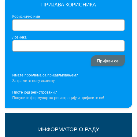
ПРИЈАВА КОРИСНИКА
Корисничко име
Лозинка
Имате проблема са пријављивањем?
Затражите нову лозинку.
Нисте још регистровани?
Попуните формулар за регистрацију и пријавите се!
ИНФОРМАТОР О РАДУ