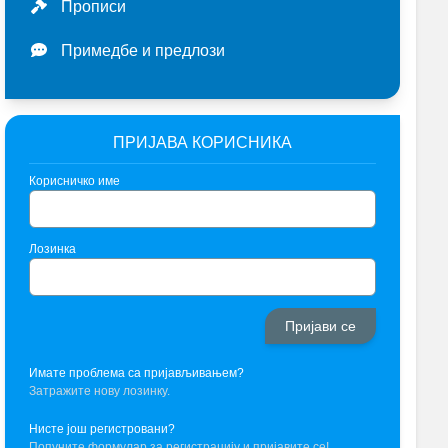
Прописи
Примедбе и предлози
ПРИЈАВА КОРИСНИКА
Корисничко име
Лозинка
Имате проблема са пријављивањем?
Затражите нову лозинку.
Нисте још регистровани?
Попуните формулар за регистрацију и пријавите се!