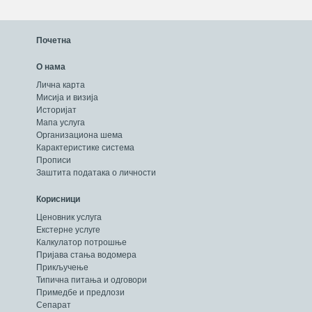
Почетна
О нама
Лична карта
Мисија и визија
Историјат
Мапа услуга
Организациона шема
Карактеристике система
Прописи
Заштита података о личности
Корисници
Ценовник услуга
Екстерне услуге
Калкулатор потрошње
Пријава стања водомера
Прикључење
Типична питања и одговори
Примедбе и предлози
Сепарат