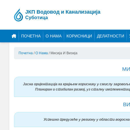
ЈКП Водовод и Канализација
Суботица
ПОЧЕТНА
О НАМА
КОРИСНИЦИ
ДЕЛАТНОСТИ
Почетна
/
О Нама
/
Мисија И Визија
МИ
Јасна оријентација ка крајњем кориснику у смислу задов
Планиран и стабилан развој, уз сталну имплементац
ВИ
Успешно предузеће у региону у области водосн