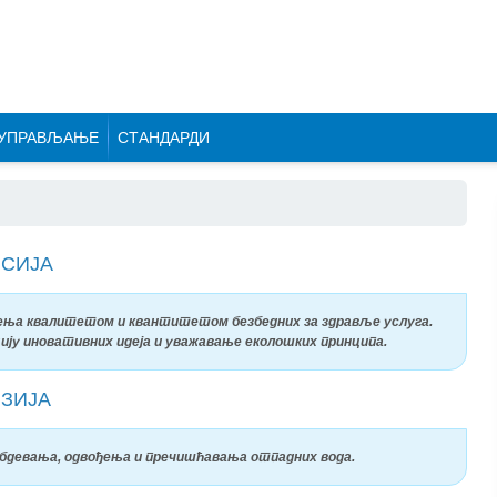
УПРАВЉАЊЕ
СТАНДАРДИ
СИЈА
ољења квалитетом и квантитетом безбедних за здравље услуга.
ију иновативних идеја и уважавање еколошких принципа.
ЗИЈА
абдевања, одвођења и пречишћавања отпадних вода.