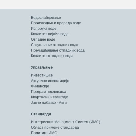
Водоснабдевање
Производња и прерада воде
Испорука воде
Квалитет пијаће воде
Отпадне воде
Сакупљање отпадних вода
Пречишћавање отпадних вода
Квалитет отпадних вода
Управљање
Инвестиције
Актуелне инвестиције
Финансије
Програм пословања
Квартални извештаји
Јавне набавке - Акти
Стандарди
Интегрисани Менаџмент Систем (ИМС)
Област примене стандарда
Политика ИМС