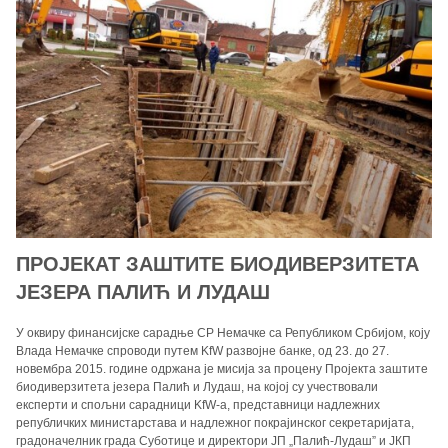
ПРОЈЕКАТ ЗАШТИТЕ БИОДИВЕРЗИТЕТА
ЈЕЗЕРА ПАЛИЋ И ЛУДАШ
У оквиру финансијске сарадње СР Немачке са Републиком Србијом, коју
Влада Немачке спроводи путем KfW развојне банке, од 23. до 27.
новембра 2015. године одржана је мисија за процену Пројекта заштите
биодиверзитета језера Палић и Лудаш, на којој су учествовали
експерти и спољни сарадници KfW-a, представници надлежних
републичких министарстава и надлежног покрајинског секретаријата,
градоначелник града Суботице и директори ЈП „Палић-Лудаш” и ЈКП