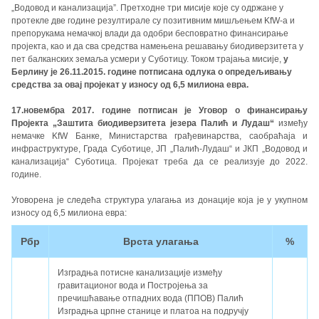
„Водовод и канализација”. Претходне три мисије које су одржане у
протекле две године резултирале су позитивним мишљењем KfW-a и
препорукама немачкој влади да одобри бесповратно финансирање
пројекта, као и да сва средства намењена решавању биодиверзитета у
пет балканских земаља усмери у Суботицу. Током трајања мисије,
у
Берлину је 26.11.2015. године потписана одлука о опредељивању
средства за овај пројекат у износу од 6,5 милиона евра.
17.новембра 2017. године потписан је Уговор о финансирању
Пројекта „Заштита биодиверзитета језера Палић и Лудаш“
између
немачке KfW Банке, Министарства грађевинарства, саобраћаја и
инфраструктуре, Града Суботице, ЈП „Палић-Лудаш“ и ЈКП „Водовод и
канализација“ Суботица. Пројекат треба да се реализује до 2022.
године.
Уговорена је следећа структура улагања из донације која је у укупном
износу од 6,5 милиона евра:
Рбр
Врста улагања
%
Изградња потисне канализације између
гравитационог вода и Постројења за
пречишћавање отпадних вода (ППОВ) Палић
Изградња црпне станице и платоа на подручју