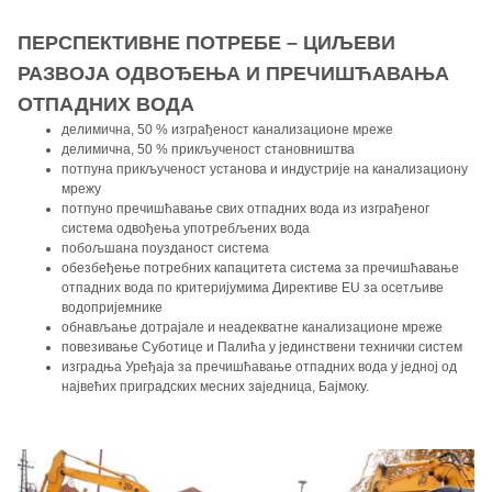
ПЕРСПЕКТИВНЕ ПОТРЕБЕ – ЦИЉЕВИ
РАЗВОЈА ОДВОЂЕЊА И ПРЕЧИШЋАВАЊА
ОТПАДНИХ ВОДА
делимична, 50 % изграђеност канализационе мреже
делимична, 50 % прикљученост становништва
потпуна прикљученост установа и индустрије на канализациону
мрежу
потпуно пречишћавање свих отпадних вода из изграђеног
система одвођења употребљених вода
побољшана поузданост система
обезбеђење потребних капацитета система за пречишћавање
отпадних вода по критеријумима Директиве EU за осетљиве
водопријемнике
обнављање дотрајале и неадекватне канализационе мреже
повезивање Суботице и Палића у јединствени технички систем
изградња Уређаја за пречишћавање отпадних вода у једној од
највећих приградских месних заједница, Бајмоку.