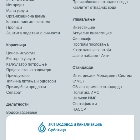
Пречишћавање отпадних вода
Историјат
Квалитет отпадних вода
Мапа услуга
Организациона шема
Управљање
Карактеристике система
Прописи
Инвестиције
Заштита података о личности
Актуелне инвестиције
Финансије
Програм пословања
Корисници
Квартални извештаји
Ценовник услуга
Јавне набавке - Акти
Екстерне услуге
Калкулатор потрошње
Стандарди
Пријава стања водомера
Прикључење
Интегрисани Менаџмент Систем
Типична питања и одговори
(ИМС)
Примедбе и предлози
Област примене стандарда
Сепарат
Политика ИМС
Циљеви ИМС
Сертификати
Делатности
HACCP
Водоснабдевање
ЈКП Водовод и Канализација
Суботица