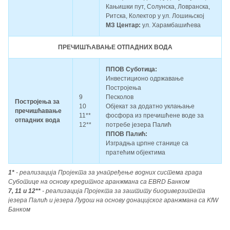
Кањишки пут, Солунска, Ловранска,
Ритска, Колектор у ул. Лошињској
МЗ Центар:
ул. Харамбашићева
ПРЕЧИШЋАВАЊЕ ОТПАДНИХ ВОДА
ППОВ Суботица:
Инвестиционо одржавање
Постројења
9
Песколов
Постројења за
10
Објекат за додатно уклањање
пречишћавање
11**
фосфора из пречишћене воде за
отпадних вода
12**
потребе језера Палић
ППОВ Палић:
Изградња црпне станице са
пратећим објектима
1*
- реализација Пројекта за унапређење водних система града
Суботице на основу кредитног аранжмана са EBRD Банком
7, 11 и 12**
- реализација Пројекта за заштиту биодиверзитета
језера Палић и језера Лудош на основу донацијског аранжмана са KfW
Банком