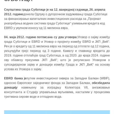
Скупштина града Суботице је на 12. ванредној седници, 26. априла
2012. године
донела Одлуку о дугорочном задуживању града Суботице
за финансирање капиталних инвестиционих расхода за „Пројекат
унапређења водних система града Суботице“ узимањем кредита код
EBRD у укупном износу од 11 милиона евра.
04. маја 2012. године потписана су два уговора:
Уговор о зајму између
града Суботице и EBRD и Уговор о пројекту између EBRD и ЈКП „ВиК“.
Реч је о кредиту од 11 милиона евра на период од отплате од 12 година,
укључујући грејс период од 3 године. Камату и главницу кредита до
2019. године отплаћује град Суботица, а од 2020. до краја 2024. године
ову обавезу преузима ЈКП „ВиК“, што је регулисано Уговором о
супсидијарном зајму и донацији између Града и ЈКП „ВиК“ на основу
услова из Уговора о зајму.
EBRD банка је
путем инвестиционог оквира за Западни Балкан (WBIF),
односно Европског заједничког фонда за Западни Балкан,
обезбедила
донацију
намењену за изградњу Колектора VII, ангажовање
консултанта и Студију управљања муљевима, насталим у процесима
третмана сирове воде и отпадних вода.