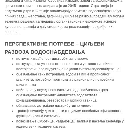
„Водовод и канализација” Суботица израдио Завод за водопривреду, а
временски хоризонт планирања је до 2045. године. Стратегија је
подељена у три књиге које анализирају елементе водоснабдевања уз
приказ садашњег стања, дефинишу циљеве развоја, предвиђају могућа
техничка решења, сагледавају организационе и економске аспекте
дугорочног развоја и дају смернице за реализацију предвиђених
решења.
ПЕРСПЕКТИВНЕ ПОТРЕБЕ – ЦИЉЕВИ
РАЗВОЈА ВОДОСНАБДЕВАЊА
потпуну изграђеност диструбутивне мреже
потпуну прикљученост становништва и установа и већине
постојеће и нове индустрије на јавни систем водоснабдевања
обезбеђење свих потрошача водом за пиће прописаног
квалитета, потребног притиска и у рационално потребним
количинама
побољшану поузданост система водоснабдевања кроз
обезбеђење потребних капацитета водозахвата,
кондиционирања, резервоара и црпних станица
обнављање дотрајале дистрибутивне мреже
трансформацију делатности са циљем повећања ефикасности
функционисања система и
повезивање Суботице, Радановца, Палића и насеља Келебија у
јединствени технички систем.