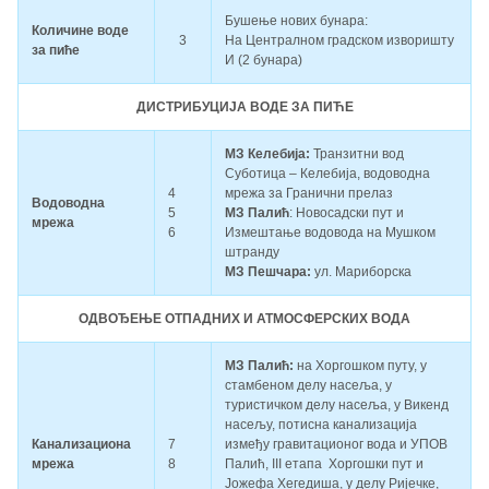
Бушење нових бунара:
Количине воде
3
На Централном градском изворишту
за пиће
И (2 бунара)
ДИСТРИБУЦИЈА ВОДЕ ЗА ПИЋЕ
МЗ Келебија:
Транзитни вод
Суботица – Келебија, водоводна
4
мрежа за Гранични прелаз
Водоводна
5
МЗ Палић
: Новосадски пут и
мрежа
6
Измештање водовода на Мушком
штранду
МЗ Пешчара:
ул. Мариборска
ОДВОЂЕЊЕ ОТПАДНИХ И АТМОСФЕРСКИХ ВОДА
МЗ Палић:
на Хоргошком путу, у
стамбеном делу насеља, у
туристичком делу насеља, у Викенд
насељу, потисна канализација
Канализациона
7
између гравитационог вода и УПОВ
мрежа
8
Палић, III етапа Хоргошки пут и
Јожефа Хегедиша, у делу Ријечке,