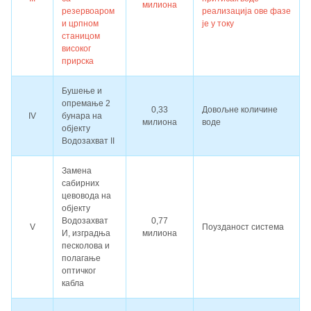
милиона
резервоаром
реализација ове фазе
и црпном
је у току
станицом
високог
прирска
Бушење и
опремање 2
0,33
Довољне количине
IV
бунара на
милиона
воде
објекту
Водозахват II
Замена
сабирних
цевовода на
објекту
Водозахват
0,77
V
Поузданост система
И, изградња
милиона
песколова и
полагање
оптичког
кабла