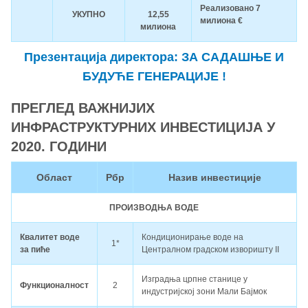
Реализовано 7
УКУПНО
12,55
милиона €
милиона
Презентација директора: ЗА САДАШЊЕ И
БУДУЋЕ ГЕНЕРАЦИЈЕ !
ПРЕГЛЕД ВАЖНИЈИХ
ИНФРАСТРУКТУРНИХ ИНВЕСТИЦИЈА У
2020. ГОДИНИ
Област
Рбр
Назив инвестиције
ПРОИЗВОДЊА ВОДЕ
Квалитет воде
Кондиционирање воде на
1*
за пиће
Централном градском изворишту II
Изградња црпне станице у
Функционалност
2
индустријској зони Мали Бајмок