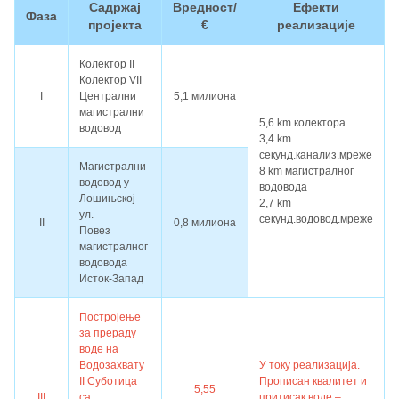
Садржај
Вредност/
Ефекти
Фаза
пројекта
€
реализације
Колектор II
Колектор VII
I
Централни
5,1 милиона
магистрални
5,6 km колектора
водовод
3,4 km
секунд.канализ.мреже
Магистрални
8 km магистралног
водовод у
водовода
Лошињској
2,7 km
ул.
секунд.водовод.мреже
II
0,8 милиона
Повез
магистралног
водовода
Исток-Запад
Постројење
за прераду
воде на
Водозахвату
У току реализација.
II Суботица
Прописан квалитет и
5,55
III
са
притисак воде –