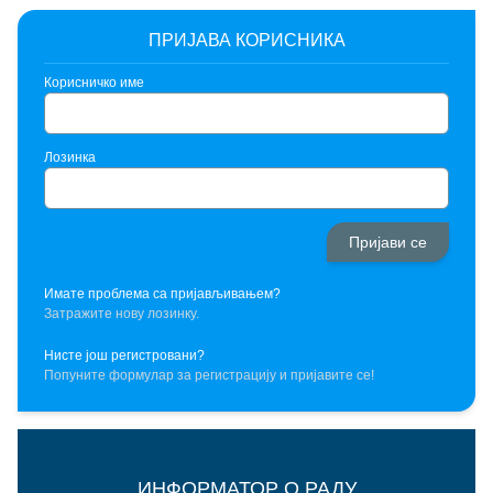
ПРИЈАВА КОРИСНИКА
Корисничко име
Лозинка
Имате проблема са пријављивањем?
Затражите нову лозинку.
Нисте још регистровани?
Попуните формулар за регистрацију и пријавите се!
ИНФОРМАТОР О РАДУ