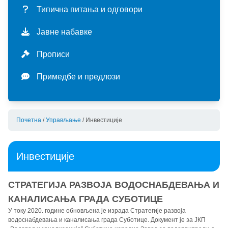
мисија и визија
ценовник услуга
ДЕЛАТНОСТИ
Типична питања и одговори
историјат
екстерне услуге
водоснабдевање
УПРАВЉАЊЕ
Јавне набавке
мапа услуга
калкулатор потрошње
производња и прерада воде
отпадне воде
инвестиције
СТАНДАРДИ
Прописи
организациона шема
пријава стања водомера
испорука воде
сакупљање отпадних вода
актуелне инвестиције
финансије
интегрисани менаџмент систем (имс)
Примедбе и предлози
карактеристике система
прикључење
квалитет пијаће воде
пречишћавање отпадних вода
програм пословања
област примене стандарда
сертификати
прописи
типична питања и одговори
квалитет отпадних вода
квартални извештаји
политика имс
haccp
Почетна
/
Управљање
/
Инвестиције
заштита података о личности
примедбе и предлози
јавне набавке - акти
циљеви имс
сепарат
Инвестиције
СТРАТЕГИЈА РАЗВОЈА ВОДОСНАБДЕВАЊА И
КАНАЛИСАЊА ГРАДА СУБОТИЦЕ
У току 2020. године обновљена је израда Стратегије развоја
водоснабдевања и каналисања града Суботице. Документ је за ЈКП