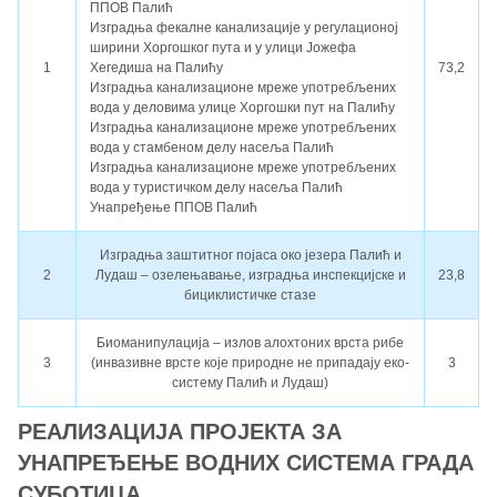
ППОВ Палић
Изградња фекалне канализације у регулационој
ширини Хоргошког пута и у улици Јожефа
1
Хегедиша на Палићу
73,2
Изградња канализационе мреже употребљених
вода у деловима улице Хоргошки пут на Палићу
Изградња канализационе мреже употребљених
вода у стамбеном делу насеља Палић
Изградња канализационе мреже употребљених
вода у туристичком делу насеља Палић
Унапређење ППОВ Палић
Изградња заштитног појаса око језера Палић и
2
Лудаш – озелењавање, изградња инспекцијске и
23,8
бициклистичке стазе
Биоманипулација – излов алохтоних врста рибе
3
(инвазивне врсте које природне не припадају еко-
3
систему Палић и Лудаш)
РЕАЛИЗАЦИЈА ПРОЈЕКТА ЗА
УНАПРЕЂЕЊЕ ВОДНИХ СИСТЕМА ГРАДА
СУБОТИЦА