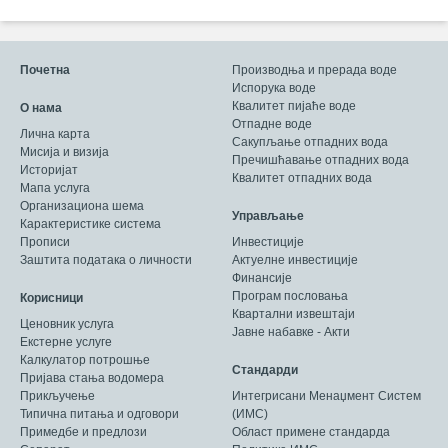
Почетна
Производња и прерада воде
Испорука воде
Квалитет пијаће воде
О нама
Отпадне воде
Лична карта
Сакупљање отпадних вода
Мисија и визија
Пречишћавање отпадних вода
Историјат
Квалитет отпадних вода
Мапа услуга
Организациона шема
Управљање
Карактеристике система
Прописи
Инвестиције
Заштита података о личности
Актуелне инвестиције
Финансије
Програм пословања
Корисници
Квартални извештаји
Ценовник услуга
Јавне набавке - Акти
Екстерне услуге
Калкулатор потрошње
Стандарди
Пријава стања водомера
Прикључење
Интегрисани Менаџмент Систем
Типична питања и одговори
(ИМС)
Примедбе и предлози
Област примене стандарда