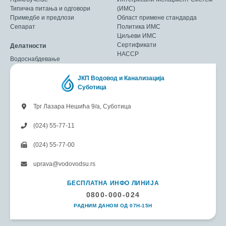
Типична питања и одговори
(ИМС)
Примедбе и предлози
Област примене стандарда
Сепарат
Политика ИМС
Циљеви ИМС
Сертификати
Делатности
HACCP
Водоснабдевање
ЈКП Водовод и Канализација
Суботица
Трг Лазара Нешића 9/а, Суботица
(024) 55-77-11
(024) 55-77-00
uprava@vodovodsu.rs
БЕСПЛАТНА ИНФО ЛИНИЈА
0800-000-024
РАДНИМ ДАНОМ ОД 07H-15H