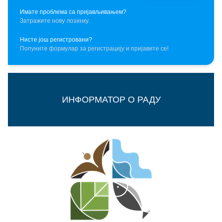
Имате проблема са пријављивањем?
Затражите нову лозинку.
Нисте још регистровани?
Попуните формулар за регистрацију и пријавите се!
ИНФОРМАТОР О РАДУ