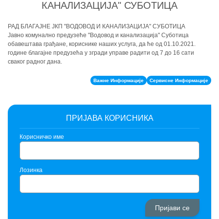
КАНАЛИЗАЦИЈА" СУБОТИЦА
РАД БЛАГАЈНЕ ЈКП "ВОДОВОД И КАНАЛИЗАЦИЈА" СУБОТИЦА
Јавно комунално предузеће "Водовод и канализација" Суботица
обавештава грађане, кориснике наших услуга, да ће од 01.10.2021.
године благајне предузећа у згради управе радити од 7 до 16 сати
сваког радног дана.
Важне Информације
Сервисне Информације
ПРИЈАВА КОРИСНИКА
Корисничко име
Лозинка