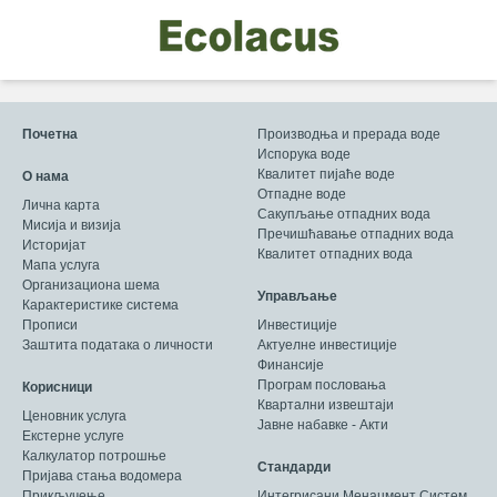
Почетна
Производња и прерада воде
Испорука воде
Квалитет пијаће воде
О нама
Отпадне воде
Лична карта
Сакупљање отпадних вода
Мисија и визија
Пречишћавање отпадних вода
Историјат
Квалитет отпадних вода
Мапа услуга
Организациона шема
Управљање
Карактеристике система
Прописи
Инвестиције
Заштита података о личности
Актуелне инвестиције
Финансије
Програм пословања
Корисници
Квартални извештаји
Ценовник услуга
Јавне набавке - Акти
Екстерне услуге
Калкулатор потрошње
Стандарди
Пријава стања водомера
Прикључење
Интегрисани Менаџмент Систем