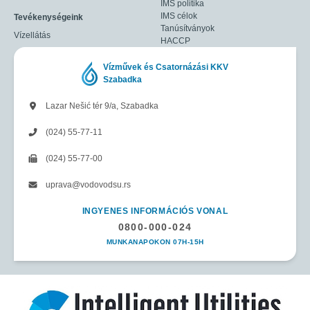
IMS politika
IMS célok
Tevékenységeink
Tanúsítványok
Vízellátás
HACCP
Vízművek és Csatornázási KKV
Szabadka
Lazar Nešić tér 9/a, Szabadka
(024) 55-77-11
(024) 55-77-00
uprava@vodovodsu.rs
INGYENES INFORMÁCIÓS VONAL
0800-000-024
MUNKANAPOKON 07H-15H