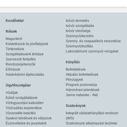
Kezdőoldal
Ivóvíz-termelés
Ivóvíz-szolgáltatás
Ivóvíz minősége
Rólunk
Szennyvízkezelés
Magunkról
Szenny- és csapadékvíz elvezetése
Küldetésünk és jövőképünk
Szennyvíztisztítás
Történetünk
Laboratóriumi szennyvíz-vizsgálat
Szolgáltatásaink térképe
Szervezeti felépítés
Irányítás
Rendszerjellemzők
Előírások
Befektetések
Adatvédelmi tájékoztatás
Aktuális befektetések
Pénzügyek
Program poslovanja
Ügyfélszolgálat
Háromhavi jelentések
Vízdíjak
Javne nabavke - Akti
Külső szolgáltatások
Vízfogyasztási kalkulátor
Szabványok
Vízóraállás bejelentése
Vízvezeték-bekötés
Integrált vállalatirányítási rendszer
Gyakori kérdések és válaszok
(IMS)
Észrevételek és javaslatok
Szabványok alkalmazási területei