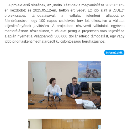
A projekt első részének, az „Indító ülés”-nek a megvalósítása 2025.05.05-
én kezdődött és 2025.05.12-én, hétfőn ért véget. Ez idő alatt a „SUEZ”
projektcsapat támogatásával, a vállalat jelenlegi állapotának
felmérésésével, egy 100 napos cselekvési terv lett elkészítve a vállalat
teljesítményének javítására. A projektben résztvevő vállalatok egyéves
mentorálásban részesülnek, 5 vállalat pedig a projektben való teljesítése
alapján nyerhet a Világbanktól 500.000 dollár értékig támogatást, egy vagy
több prioritásként meghatározott kulcsfontosságú beruházáshoz.
Információk