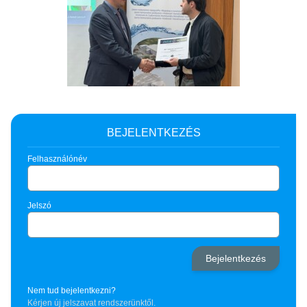
BEJELENTKEZÉS
Felhasználónév
Jelszó
Nem tud bejelentkezni?
Kérjen új jelszavat rendszerünktől.