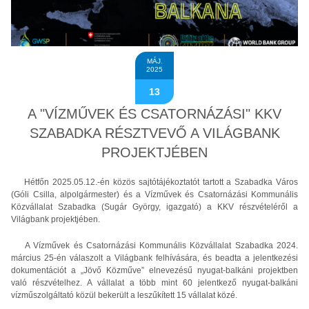
MÁJ.
2025
13
A "VÍZMŰVEK ÉS CSATORNÁZÁSI" KKV
SZABADKA RÉSZTVEVŐ A VILÁGBANK
PROJEKTJÉBEN
Hétfőn 2025.05.12.-én közös sajtótájékoztatót tartott a Szabadka Város
(Góli Csilla, alpolgármester) és a Vízművek és Csatornázási Kommunális
Közvállalat Szabadka (Sugár György, igazgató) a KKV részvételéről a
Világbank projektjében.
A Vízművek és Csatornázási Kommunális Közvállalat Szabadka 2024.
március 25-én válaszolt a Világbank felhívására, és beadta a jelentkezési
dokumentációt a „Jövő Közműve” elnevezésű nyugat-balkáni projektben
való részvételhez. A vállalat a több mint 60 jelentkező nyugat-balkáni
vízműszolgáltató közül bekerült a leszűkített 15 vállalat közé.