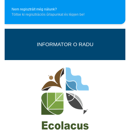
Nem regisztrált még nálunk?
Töltse ki regisztrációs űrlapunkat és lépjen be!
INFORMATOR O RADU