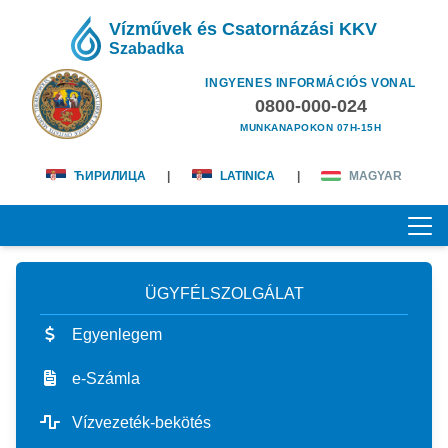
Vízművek és Csatornázási KKV
Szabadka
INGYENES INFORMÁCIÓS VONAL
0800-000-024
MUNKANAPOKON 07H-15H
ЋИРИЛИЦА
|
LATINICA
|
MAGYAR
ÜGYFÉLSZOLGÁLAT
KEZDŐOLDAL
Egyenlegem
RÓLUNK
e-Számla
magunkról
ÜGYFÉLSZOLGÁLAT
Vízvezeték-bekötés