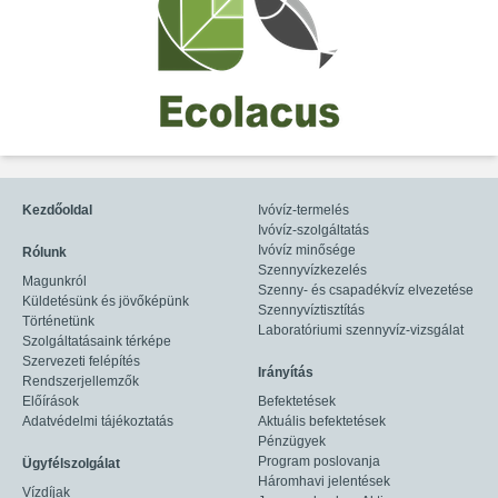
Kezdőoldal
Ivóvíz-termelés
Ivóvíz-szolgáltatás
Ivóvíz minősége
Rólunk
Szennyvízkezelés
Magunkról
Szenny- és csapadékvíz elvezetése
Küldetésünk és jövőképünk
Szennyvíztisztítás
Történetünk
Laboratóriumi szennyvíz-vizsgálat
Szolgáltatásaink térképe
Szervezeti felépítés
Irányítás
Rendszerjellemzők
Előírások
Befektetések
Adatvédelmi tájékoztatás
Aktuális befektetések
Pénzügyek
Program poslovanja
Ügyfélszolgálat
Háromhavi jelentések
Vízdíjak