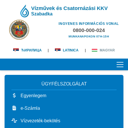
Vízművek és Csatornázási KKV
Szabadka
INGYENES INFORMÁCIÓS VONAL
0800-000-024
MUNKANAPOKON 07H-15H
ЋИРИЛИЦА
|
LATINICA
|
MAGYAR
ÜGYFÉLSZOLGÁLAT
KEZDŐOLDAL
Egyenlegem
RÓLUNK
e-Számla
magunkról
ÜGYFÉLSZOLGÁLAT
Vízvezeték-bekötés