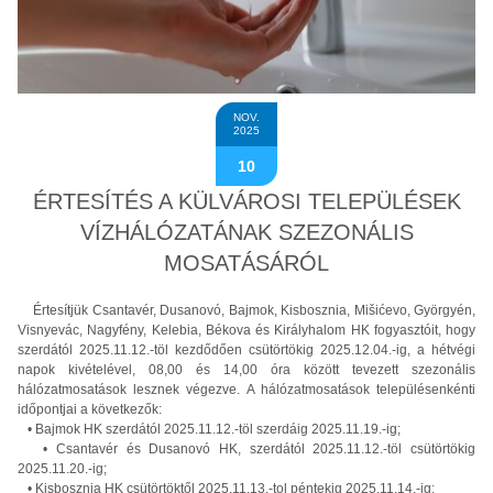
NOV.
2025
10
ÉRTESÍTÉS A KÜLVÁROSI TELEPÜLÉSEK
VÍZHÁLÓZATÁNAK SZEZONÁLIS
MOSATÁSÁRÓL
Értesítjük Csantavér, Dusanovó, Bajmok, Kisbosznia, Mišićevo, Györgyén,
Visnyevác, Nagyfény, Kelebia, Békova és Királyhalom HK fogyasztóit, hogy
szerdától 2025.11.12.-töl kezdődően csütörtökig 2025.12.04.-ig, a hétvégi
napok kivételével, 08,00 és 14,00 óra között tevezett szezonális
hálózatmosatások lesznek végezve. A hálózatmosatások településenkénti
időpontjai a következők:
• Bajmok HK szerdától 2025.11.12.-töl szerdáig 2025.11.19.-ig;
• Csantavér és Dusanovó HK, szerdától 2025.11.12.-töl csütörtökig
2025.11.20.-ig;
• Kisbosznia HK csütörtöktől 2025.11.13.-tol péntekig 2025.11.14.-ig;