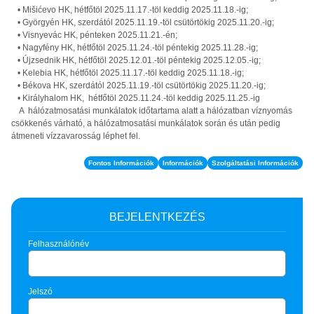
• Mišićevo HK, hétfőtöl 2025.11.17.-töl keddig 2025.11.18.-ig;
• Györgyén HK, szerdától 2025.11.19.-töl csütörtökig 2025.11.20.-ig;
• Visnyevác HK, pénteken 2025.11.21.-én;
• Nagyfény HK, hétfőtöl 2025.11.24.-töl péntekig 2025.11.28.-ig;
• Újzsednik HK, hétfőtöl 2025.12.01.-töl péntekig 2025.12.05.-ig;
• Kelebia HK, hétfőtöl 2025.11.17.-töl keddig 2025.11.18.-ig;
• Békova HK, szerdától 2025.11.19.-töl csütörtökig 2025.11.20.-ig;
• Királyhalom HK, hétfőtöl 2025.11.24.-töl keddig 2025.11.25.-ig
A hálózatmosatási munkálatok időtartama alatt a hálózatban víznyomás
csökkenés várható, a hálózatmosatási munkálatok során és után pedig
átmeneti vízzavarosság léphet fel.
Fontos Információk
Információk
Szolgáltatási Információk
BEJELENTKEZÉS
Felhasználónév
Jelszó