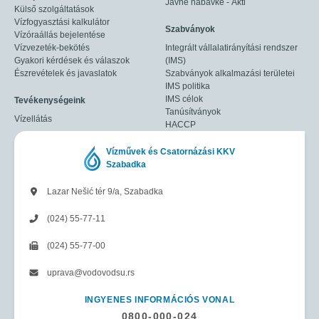
Javne nabavke - Akti
Külső szolgáltatások
Vízfogyasztási kalkulátor
Szabványok
Vízóraállás bejelentése
Vízvezeték-bekötés
Integrált vállalatirányítási rendszer
Gyakori kérdések és válaszok
(IMS)
Észrevételek és javaslatok
Szabványok alkalmazási területei
IMS politika
IMS célok
Tevékenységeink
Tanúsítványok
Vízellátás
HACCP
Vízművek és Csatornázási KKV
Szabadka
Lazar Nešić tér 9/a, Szabadka
(024) 55-77-11
(024) 55-77-00
uprava@vodovodsu.rs
INGYENES INFORMÁCIÓS VONAL
0800-000-024