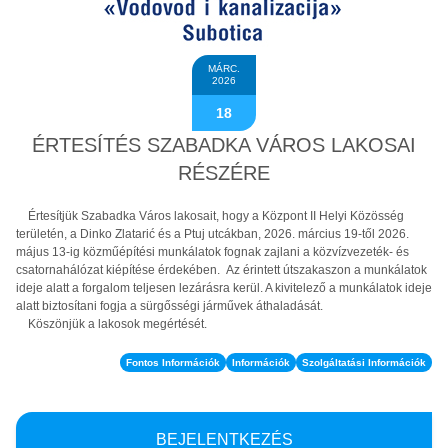
MÁRC.
2026
18
ÉRTESÍTÉS SZABADKA VÁROS LAKOSAI
RÉSZÉRE
Értesítjük Szabadka Város lakosait, hogy a Központ II Helyi Közösség
területén, a Dinko Zlatarić és a Ptuj utcákban, 2026. március 19-től 2026.
május 13-ig közműépítési munkálatok fognak zajlani a közvízvezeték- és
csatornahálózat kiépítése érdekében. Az érintett útszakaszon a munkálatok
ideje alatt a forgalom teljesen lezárásra kerül. A kivitelező a munkálatok ideje
alatt biztosítani fogja a sürgősségi járművek áthaladását.
Köszönjük a lakosok megértését.
Fontos Információk
Információk
Szolgáltatási Információk
BEJELENTKEZÉS