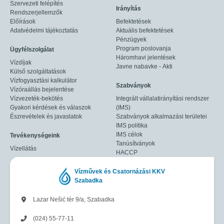
Szervezeti felépítés
Irányítás
Rendszerjellemzők
Előírások
Befektetések
Adatvédelmi tájékoztatás
Aktuális befektetések
Pénzügyek
Program poslovanja
Ügyfélszolgálat
Háromhavi jelentések
Vízdíjak
Javne nabavke - Akti
Külső szolgáltatások
Vízfogyasztási kalkulátor
Szabványok
Vízóraállás bejelentése
Vízvezeték-bekötés
Integrált vállalatirányítási rendszer
Gyakori kérdések és válaszok
(IMS)
Észrevételek és javaslatok
Szabványok alkalmazási területei
IMS politika
IMS célok
Tevékenységeink
Tanúsítványok
Vízellátás
HACCP
Vízművek és Csatornázási KKV
Szabadka
Lazar Nešić tér 9/a, Szabadka
(024) 55-77-11