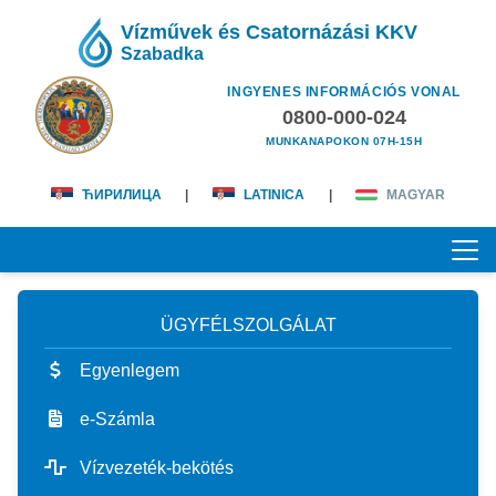
Vízművek és Csatornázási KKV
Szabadka
INGYENES INFORMÁCIÓS VONAL
0800-000-024
MUNKANAPOKON 07H-15H
ЋИРИЛИЦА
|
LATINICA
|
MAGYAR
ÜGYFÉLSZOLGÁLAT
KEZDŐOLDAL
Egyenlegem
RÓLUNK
e-Számla
magunkról
ÜGYFÉLSZOLGÁLAT
Vízvezeték-bekötés