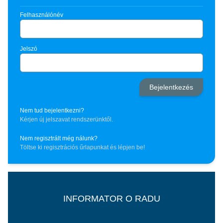
Felhasználónév
Jelszó
Nem tud bejelentkezni?
Kérjen új jelszavat rendszerünktől.
Nem regisztrált még nálunk?
Töltse ki regisztrációs űrlapunkat és lépjen be!
INFORMATOR O RADU