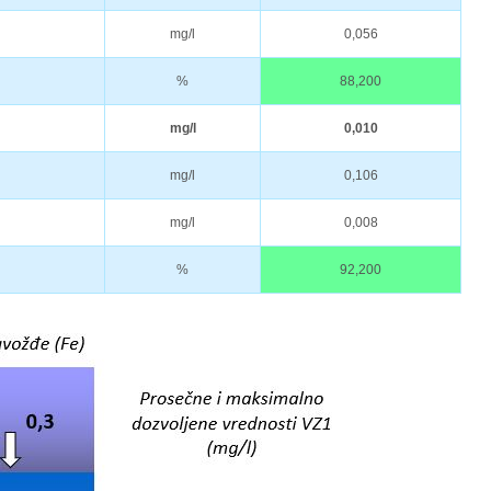
mg/l
0,056
%
88,200
mg/l
0,010
mg/l
0,106
mg/l
0,008
%
92,200