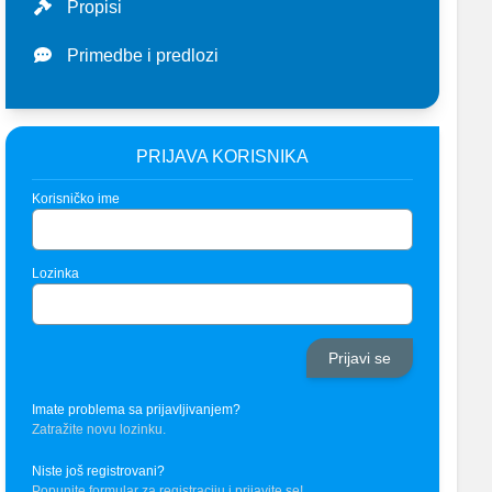
Propisi
Primedbe i predlozi
PRIJAVA KORISNIKA
Korisničko ime
Lozinka
Imate problema sa prijavljivanjem?
Zatražite novu lozinku.
Niste još registrovani?
Popunite formular za registraciju i prijavite se!