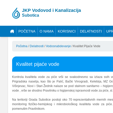
JKP Vodovod i Kanalizacija
Subotica
POČETNA
O NAMA
KORISNICI
DELATNOSTI
UPR
Početna
/
Delatnosti
/
Vodosnabdevanje
/
Kvalitet Pijaće Vode
Kvalitet pijaće vode
Kontrola kvaliteta vode za piće vrši se svakodnevno sa izlaza svih v
Prigradska naselja, kao što je Palić, Bački Vinogradi, Kelebija, MZ G
Višnjevac, Novi i Stari Žednik nalaze se pod stalnom sanitarno – higije
vode , vrše se shodno Pravilniku o higijenskoj ispravnosti vode za piće, sl.
Na teritoriji Grada Subotice postoji oko 70 reprezentativnih mernih m
monitoring fizičko-hemijskog i mikrobiološkog kvaliteta vode za piće.
pomenutim Pravilnikom.