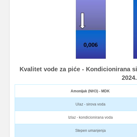
Kvalitet vode za piće - Kondicionirana s
2024
Amonijak (NH3) - MDK
Ulaz - sirova voda
Izlaz - kondicionirana voda
Stepen umanjenja