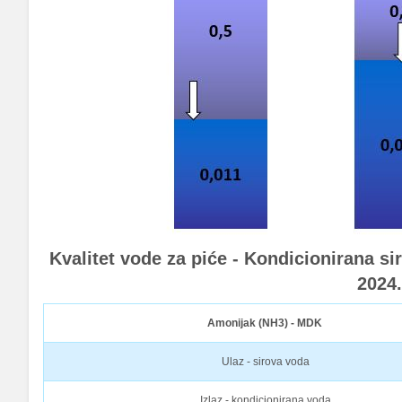
Kvalitet vode za piće - Kondicionirana s
2024
Amonijak (NH3) - MDK
Ulaz - sirova voda
Izlaz - kondicionirana voda