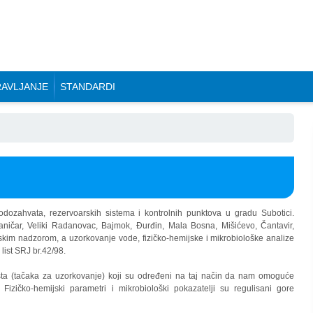
AVLJANJE
STANDARDI
odozahvata, rezervoarskih sistema i kontrolnih punktova u gradu Subotici.
raničar, Veliki Radanovac, Bajmok, Đurđin, Mala Bosna, Mišićevo, Čantavir,
nskim nadzorom, a uzorkovanje vode, fizičko-hemijske i mikrobiološke analize
 list SRJ br.42/98.
esta (tačaka za uzorkovanje) koji su određeni na taj način da nam omoguće
 Fizičko-hemijski parametri i mikrobiološki pokazatelji su regulisani gore