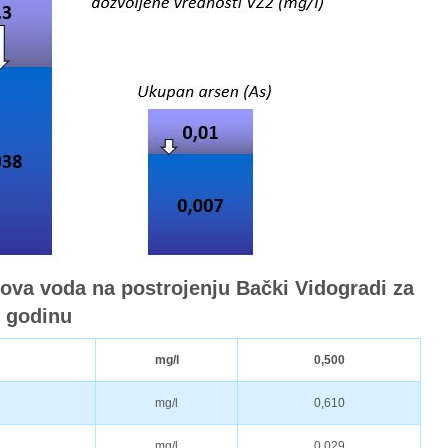
irova voda na postrojenju Bački Vidogradi za
. godinu
mg/l
0,500
mg/l
0,610
mg/l
0,029