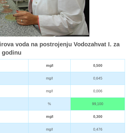
sirova voda na postrojenju Vodozahvat I. za
. godinu
mg/l
0,500
mg/l
0,645
mg/l
0,006
%
99,100
mg/l
0,300
mg/l
0,476