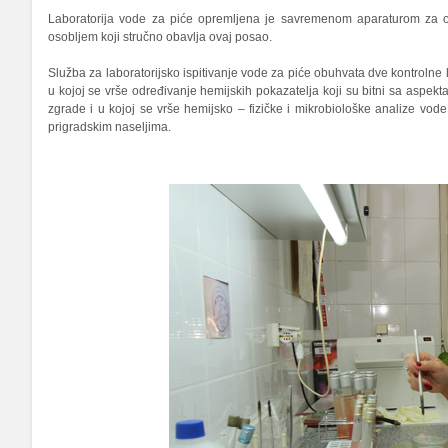
Laboratorija vode za piće opremljena je savremenom aparaturom za odr
osobljem koji stručno obavlja ovaj posao.
Služba za laboratorijsko ispitivanje vode za piće obuhvata dve kontrolne 
u kojoj se vrše određivanje hemijskih pokazatelja koji su bitni sa aspekta
zgrade i u kojoj se vrše hemijsko – fizičke i mikrobiološke analize vod
prigradskim naseljima.