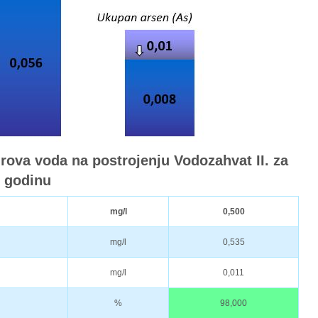
irova voda na postrojenju Vodozahvat II. za
. godinu
mg/l
0,500
mg/l
0,535
mg/l
0,011
%
98,000