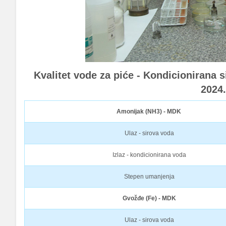
Kvalitet vode za piće - Kondicionirana 
2024
Amonijak (NH3) - MDK
Ulaz - sirova voda
Izlaz - kondicionirana voda
Stepen umanjenja
Gvožđe (Fe) - MDK
Ulaz - sirova voda