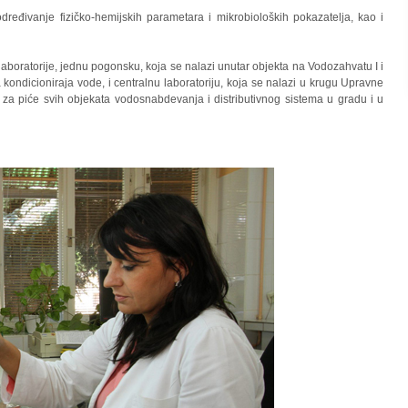
eđivanje fizičko-hemijskih parametara i mikrobioloških pokazatelja, kao i
laboratorije, jednu pogonsku, koja se nalazi unutar objekta na Vodozahvatu I i
 kondicioniraja vode, i centralnu laboratoriju, koja se nalazi u krugu Upravne
e za piće svih objekata vodosnabdevanja i distributivnog sistema u gradu i u