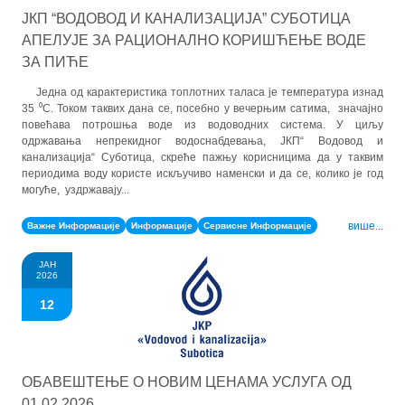
ЈКП “ВОДОВОД И КАНАЛИЗАЦИЈА” СУБОТИЦА
АПЕЛУЈЕ ЗА РАЦИОНАЛНО КОРИШЋЕЊЕ ВОДЕ
ЗА ПИЋЕ
Једна од карактеристика топлотних таласа је температура изнад
35 ⁰C. Током таквих дана се, посебно у вечерњим сатима, значајно
повећава потрошња воде из водоводних система. У циљу
одржавања непрекидног водоснабдевања, ЈКП“ Водовод и
канализација“ Суботица, скреће пажњу корисницима да у таквим
периодима воду користе искључиво наменски и да се, колико је год
могуће, уздржавају...
више...
Важне Информације
Информације
Сервисне Информације
ЈАН
2026
12
OБАВЕШТЕЊЕ О НОВИМ ЦЕНАМА УСЛУГА ОД
01.02.2026.