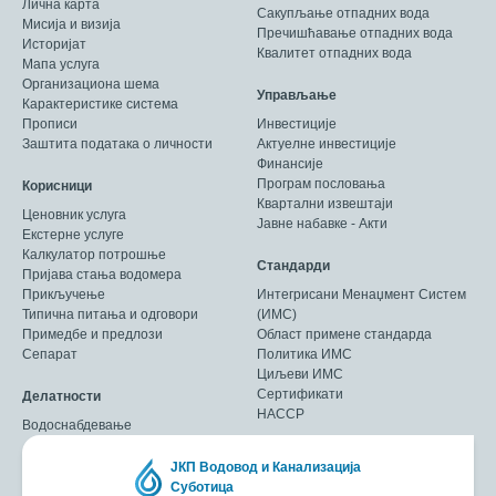
Лична карта
Сакупљање отпадних вода
Мисија и визија
Пречишћавање отпадних вода
Историјат
Квалитет отпадних вода
Мапа услуга
Организациона шема
Управљање
Карактеристике система
Прописи
Инвестиције
Заштита података о личности
Актуелне инвестиције
Финансије
Програм пословања
Корисници
Квартални извештаји
Ценовник услуга
Јавне набавке - Акти
Екстерне услуге
Калкулатор потрошње
Стандарди
Пријава стања водомера
Прикључење
Интегрисани Менаџмент Систем
Типична питања и одговори
(ИМС)
Примедбе и предлози
Област примене стандарда
Сепарат
Политика ИМС
Циљеви ИМС
Сертификати
Делатности
HACCP
Водоснабдевање
ЈКП Водовод и Канализација
Суботица