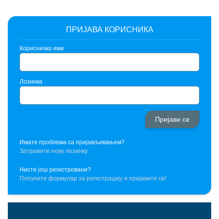
ПРИЈАВА КОРИСНИКА
Корисничко име
Лозинка
Имате проблема са пријављивањем?
Затражите нову лозинку.
Нисте још регистровани?
Попуните формулар за регистрацију и пријавите се!