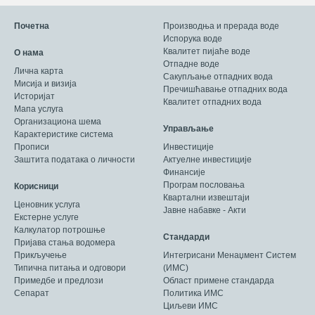
Почетна
Производња и прерада воде
Испорука воде
Квалитет пијаће воде
О нама
Отпадне воде
Лична карта
Сакупљање отпадних вода
Мисија и визија
Пречишћавање отпадних вода
Историјат
Квалитет отпадних вода
Мапа услуга
Организациона шема
Управљање
Карактеристике система
Прописи
Инвестиције
Заштита података о личности
Актуелне инвестиције
Финансије
Програм пословања
Корисници
Квартални извештаји
Ценовник услуга
Јавне набавке - Акти
Екстерне услуге
Калкулатор потрошње
Стандарди
Пријава стања водомера
Прикључење
Интегрисани Менаџмент Систем
Типична питања и одговори
(ИМС)
Примедбе и предлози
Област примене стандарда
Сепарат
Политика ИМС
Циљеви ИМС