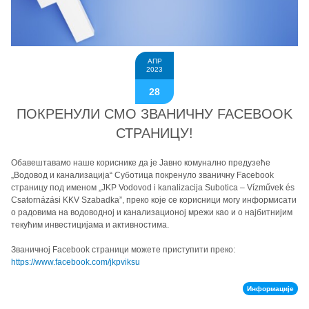
АПР
2023
28
ПОКРЕНУЛИ СМО ЗВАНИЧНУ FACEBOOK
СТРАНИЦУ!
Обавештавамо наше кориснике да је Јавно комунално предузеће
„Водовод и канализација“ Суботица покренуло званичну Facebook
страницу под именом „JKP Vodovod i kanalizacija Subotica – Vízművek és
Csatornázási KKV Szabadka”, преко које се корисници могу информисати
о радовима на водоводној и канализационој мрежи као и о најбитнијим
текућим инвестицијама и активностима.
Званичној Facebook страници можете приступити преко:
https://www.facebook.com/jkpviksu
Информације