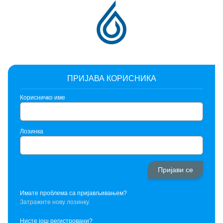
ПРИЈАВА КОРИСНИКА
Корисничко име
Лозинка
Имате проблема са пријављивањем?
Затражите нову лозинку.
Нисте још регистровани?