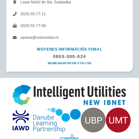
Lazar Nešić tér 9/a, Szabadka
(024) 55-77-11
(024) 55-77-00
uprava@vodovodsu.rs
INGYENES INFORMÁCIÓS VONAL
0800-000-024
MUNKANAPOKON 07H-15H