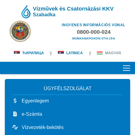
Vízművek és Csatornázási KKV
Szabadka
INGYENES INFORMÁCIÓS VONAL
0800-000-024
MUNKANAPOKON 07H-15H
ЋИРИЛИЦА
|
LATINICA
|
MAGYAR
ÜGYFÉLSZOLGÁLAT
KEZDŐOLDAL
Egyenlegem
RÓLUNK
e-Számla
magunkról
ÜGYFÉLSZOLGÁLAT
Vízvezeték-bekötés