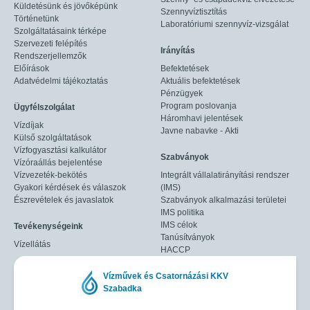
Küldetésünk és jövőképünk
Szennyvíztisztítás
Történetünk
Laboratóriumi szennyvíz-vizsgálat
Szolgáltatásaink térképe
Szervezeti felépítés
Irányítás
Rendszerjellemzők
Előírások
Befektetések
Adatvédelmi tájékoztatás
Aktuális befektetések
Pénzügyek
Program poslovanja
Ügyfélszolgálat
Háromhavi jelentések
Vízdíjak
Javne nabavke - Akti
Külső szolgáltatások
Vízfogyasztási kalkulátor
Szabványok
Vízóraállás bejelentése
Vízvezeték-bekötés
Integrált vállalatirányítási rendszer
Gyakori kérdések és válaszok
(IMS)
Észrevételek és javaslatok
Szabványok alkalmazási területei
IMS politika
IMS célok
Tevékenységeink
Tanúsítványok
Vízellátás
HACCP
Vízművek és Csatornázási KKV
Szabadka