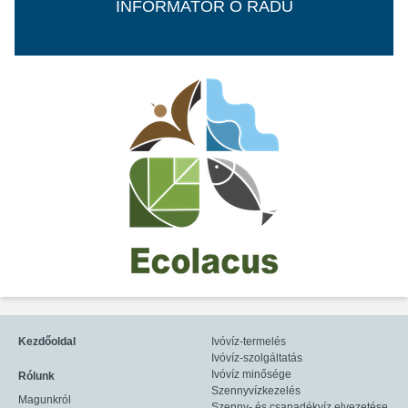
INFORMATOR O RADU
Kezdőoldal
Ivóvíz-termelés
Ivóvíz-szolgáltatás
Ivóvíz minősége
Rólunk
Szennyvízkezelés
Magunkról
Szenny- és csapadékvíz elvezetése