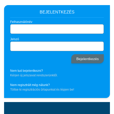
BEJELENTKEZÉS
Felhasználónév
Jelszó
Nem tud bejelentkezni?
Kérjen új jelszavat rendszerünktől.
Nem regisztrált még nálunk?
Töltse ki regisztrációs űrlapunkat és lépjen be!