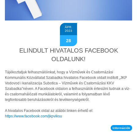
ÁPR.
2023
28
ELINDULT HIVATALOS FACEBOOK
OLDALUNK!
Tájékoztatjuk felhasználóinkat, hogy a Vízművek és Csatornázási
Kommunális Közvállalat Szabadka hivatalos Facebook oldalt indított „JKP
Vodovod i kanalizacija Subotica – Vízművek és Csatornázási KKV
Szabadka”néven. A Facebook oldalon a felhasználók értesülni tudnak a víz-
és csatornahálózati munkálatokról, valamint a folyamatban lévő
legfontosabb beruházásokról és tevékenységekről.
A hivatalos Facebook oldal az alábbi linken érhető el:
https://www.facebook.com/jkpviksu
Információk