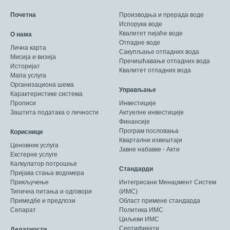
Почетна
Производња и прерада воде
Испорука воде
Квалитет пијаће воде
О нама
Отпадне воде
Лична карта
Сакупљање отпадних вода
Мисија и визија
Пречишћавање отпадних вода
Историјат
Квалитет отпадних вода
Мапа услуга
Организациона шема
Управљање
Карактеристике система
Прописи
Инвестиције
Заштита података о личности
Актуелне инвестиције
Финансије
Програм пословања
Корисници
Квартални извештаји
Ценовник услуга
Јавне набавке - Акти
Екстерне услуге
Калкулатор потрошње
Стандарди
Пријава стања водомера
Прикључење
Интегрисани Менаџмент Систем
Типична питања и одговори
(ИМС)
Примедбе и предлози
Област примене стандарда
Сепарат
Политика ИМС
Циљеви ИМС
Сертификати
Делатности