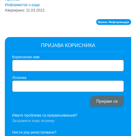
Информатор о раду
Ажурирано: 11.03.2022.
Важне Информације
ПРИЈАВА КОРИСНИКА
Корисничко име
Лозинка
Имате проблема са пријављивањем?
Затражите нову лозинку.
Нисте још регистровани?