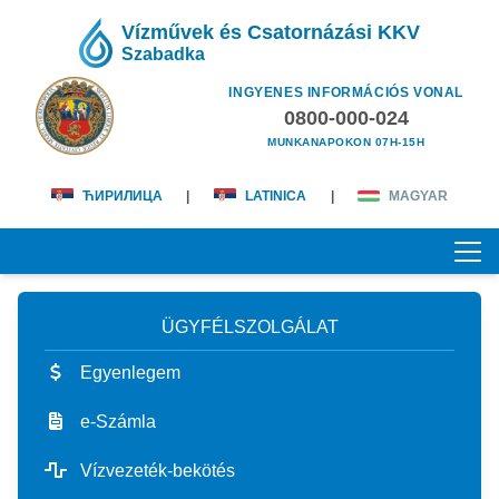
Vízművek és Csatornázási KKV
Szabadka
INGYENES INFORMÁCIÓS VONAL
0800-000-024
MUNKANAPOKON 07H-15H
ЋИРИЛИЦА
|
LATINICA
|
MAGYAR
ÜGYFÉLSZOLGÁLAT
KEZDŐOLDAL
Egyenlegem
RÓLUNK
e-Számla
magunkról
ÜGYFÉLSZOLGÁLAT
Vízvezeték-bekötés