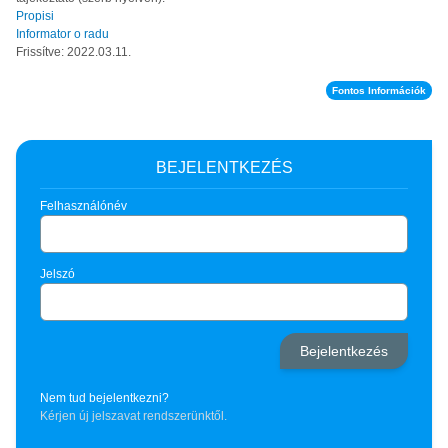
Propisi
Informator o radu
Frissítve: 2022.03.11.
Fontos Információk
BEJELENTKEZÉS
Felhasználónév
Jelszó
Nem tud bejelentkezni?
Kérjen új jelszavat rendszerünktől.