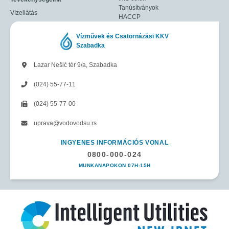
Tanúsítványok
Vízellátás
HACCP
Vízművek és Csatornázási KKV
Szabadka
Lazar Nešić tér 9/a, Szabadka
(024) 55-77-11
(024) 55-77-00
uprava@vodovodsu.rs
INGYENES INFORMÁCIÓS VONAL
0800-000-024
MUNKANAPOKON 07H-15H