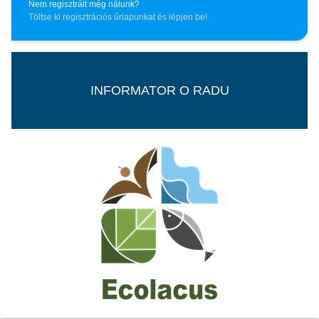
Nem regisztrált még nálunk?
Töltse ki regisztrációs űrlapunkat és lépjen be!
INFORMATOR O RADU