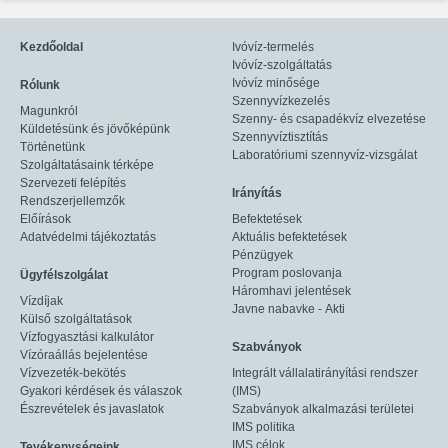
Kezdőoldal
Ivóvíz-termelés
Ivóvíz-szolgáltatás
Ivóvíz minősége
Rólunk
Szennyvízkezelés
Magunkról
Szenny- és csapadékvíz elvezetése
Küldetésünk és jövőképünk
Szennyvíztisztítás
Történetünk
Laboratóriumi szennyvíz-vizsgálat
Szolgáltatásaink térképe
Szervezeti felépítés
Irányítás
Rendszerjellemzők
Előírások
Befektetések
Adatvédelmi tájékoztatás
Aktuális befektetések
Pénzügyek
Program poslovanja
Ügyfélszolgálat
Háromhavi jelentések
Vízdíjak
Javne nabavke - Akti
Külső szolgáltatások
Vízfogyasztási kalkulátor
Szabványok
Vízóraállás bejelentése
Vízvezeték-bekötés
Integrált vállalatirányítási rendszer
Gyakori kérdések és válaszok
(IMS)
Észrevételek és javaslatok
Szabványok alkalmazási területei
IMS politika
IMS célok
Tevékenységeink