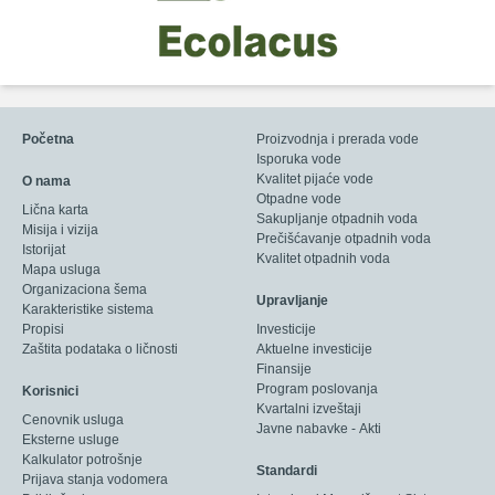
Početna
Proizvodnja i prerada vode
Isporuka vode
Kvalitet pijaće vode
O nama
Otpadne vode
Lična karta
Sakupljanje otpadnih voda
Misija i vizija
Prečišćavanje otpadnih voda
Istorijat
Kvalitet otpadnih voda
Mapa usluga
Organizaciona šema
Upravljanje
Karakteristike sistema
Propisi
Investicije
Zaštita podataka o ličnosti
Aktuelne investicije
Finansije
Program poslovanja
Korisnici
Kvartalni izveštaji
Cenovnik usluga
Javne nabavke - Akti
Eksterne usluge
Kalkulator potrošnje
Standardi
Prijava stanja vodomera