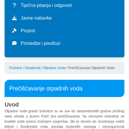
misija i vizija
cenovnik usluga
DELATNOSTI
Tipična pitanja i odgovori
istorijat
eksterne usluge
vodosnabdevanje
UPRAVLJANJE
Javne nabavke
mapa usluga
kalkulator potrošnje
proizvodnja i prerada vode
otpadne vode
investicije
STANDARDI
Propisi
organizaciona šema
prijava stanja vodomera
isporuka vode
sakupljanje otpadnih voda
aktuelne investicije
finansije
integrisani menadžment sistem (ims)
Primedbe i predlozi
karakteristike sistema
priključenje
kvalitet pijaće vode
prečišćavanje otpadnih voda
program poslovanja
oblast primene standarda
sertifikati
propisi
tipična pitanja i odgovori
kvalitet otpadnih voda
kvartalni izveštaji
politika ims
haccp
Početna
/
Delatnosti
/
Otpadne Vode
/
Prečišćavanje Otpadnih Voda
zaštita podataka o ličnosti
primedbe i predlozi
javne nabavke - akti
ciljevi ims
separat
Prečišćavanje otpadnih voda
Uvod
Otpadne vode grada Subotice su se sve do sedamdesetih godina prošlog
veka ulivale u jezero Palić bez prečišćavanja. Sa razvojem industrije se
kvalitet vode jezera značajno pogoršao, što je dovelo do izumiranja nekih
biljnih i životinjskih vrsta, porasta muljevitih naslaga i nemogućnosti