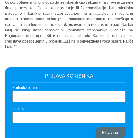
Ovako dobijen mulj bi mogao da se iskoristi kao sekundarna sirovina za neki
drugi proces, kao što su kompostiranje ili fitoremedijacija. Laboratorijsko
ispitivanje i karakterizacija stabilizovanog mulja, nastalog pri tretmanu
urbanih otpadnih voda, vršila je akreditovana laboratorija. Po izveštaju o
ispitivanju, predmetni mulj je okarakterizovan kao neopasan otpad. Nastali
mulj se istog dana sopstvenim kamionom transportuje i odlaže na
Regionalnu deponiju u Bikovu na daljnju obradu. Kamion je nabavljen iz
sredstava obezbeđenih u projektu „Zaštita biodiverziteta i voda jezera Palić i
Ludaš“
PRIJAVA KORISNIKA
Korisničko ime
Lozinka