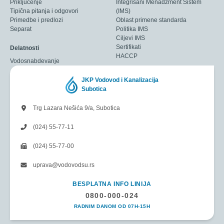
Priključenje
Integrisani Menadžment Sistem
Tipična pitanja i odgovori
(IMS)
Primedbe i predlozi
Oblast primene standarda
Separat
Politika IMS
Ciljevi IMS
Sertifikati
Delatnosti
HACCP
Vodosnabdevanje
JKP Vodovod i Kanalizacija
Subotica
Trg Lazara Nešića 9/a, Subotica
(024) 55-77-11
(024) 55-77-00
uprava@vodovodsu.rs
BESPLATNA INFO LINIJA
0800-000-024
RADNIM DANOM OD 07H-15H