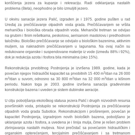
korišćenja jezera za kupanje i rekreaciju. Radi odklanjanja nastalih
problema (šteta), neophodno je bilo izmuljiti jezero.
U okviru sanacije jezera Palić, izgrađen je i 1975. godine pušten u rad
Uređaj za prečišćavanje otpadnih voda grada. Prečišćavanjem se vršila
mehanička i biološka obrada otpadnih voda. Mehanički tretman se odvijao
na grubim i finim rešetkama, peskolovu, aerisanom mastolovu i predhodnom
taložniku. Biološko prečišćavanje se odvijalo u biološkim bazenima, aktivnim
muljem, sa naknadnim prečišćavanjem u lagunama. Na ovaj način su
redukovane organske i suspendovane materije iz vode (između 88% i 92%),
dok je redukcija azota i fosfora bila minimalna (oko 15%).
Rekonstrukcija prvobitnog Postrojenja je izvršena 1989. godine, kada je
3
povećan njegov hidraulički kapacitet sa prvobitnih 15 400 m
/dan na 26 000
3
3
3
m
/dan u suvom, odnosno sa 30 800 m
/dan na 32 000 m
/dan u kišnom
periodu. Nakon toga je 2003. godine izvršena sanacija građevinske
konstrukcije bazena i uveden je sistem dubinske aeracije.
U cilju poboljšanja ekološkog statusa jezera Palić i drugih nizvodnih resursa
površinskih voda, pristupilo se rekonstrukciji Postrojenja za prečišćavanje
otpadnih voda grada Subotice. Rekonstrukcijom i proširenjem, povećan je
kapacitet Postrojenja, izgradnjom novih bioloških bazena, poboljšano je
uklanjanje azota i fosfora, a uvedena je i linija mulja, čime je rešen problem
zbrinjavanja nastalih muljeva. Novi prečistač sa povećanim hidrauličkim i
organskim opterećenjem, tercijalnim prečišćavanjem i sa tretmanom