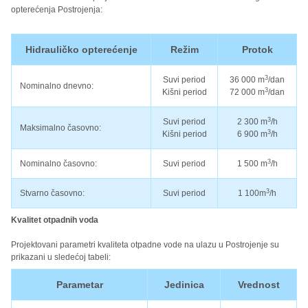
opterećenja Postrojenja:
Hidrauličko opterećenje
Režim
Protok
3
Suvi period
36 000 m
/dan
Nominalno dnevno:
3
Kišni period
72 000 m
/dan
3
Suvi period
2 300 m
/h
Maksimalno časovno:
3
Kišni period
6 900 m
/h
3
Nominalno časovno:
Suvi period
1 500 m
/h
3
Stvarno časovno:
Suvi period
1 100m
/h
Kvalitet otpadnih voda
Projektovani parametri kvaliteta otpadne vode na ulazu u Postrojenje su
prikazani u sledećoj tabeli:
Parametar
Jedinica
Vrednost