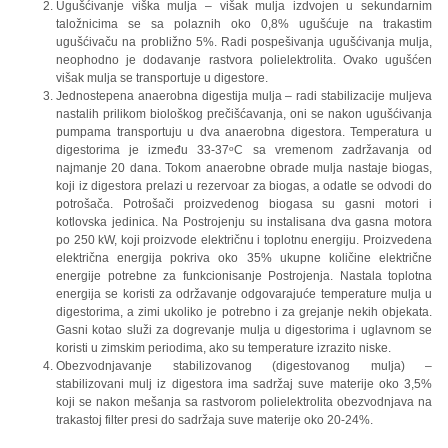
Ugušćivanje viška mulja – višak mulja izdvojen u sekundarnim
taložnicima se sa polaznih oko 0,8% ugušćuje na trakastim
ugušćivaču na probližno 5%. Radi pospešivanja ugušćivanja mulja,
neophodno je dodavanje rastvora polielektrolita. Ovako ugušćen
višak mulja se transportuje u digestore.
Jednostepena anaerobna digestija mulja – radi stabilizacije muljeva
nastalih prilikom biološkog prečišćavanja, oni se nakon ugušćivanja
pumpama transportuju u dva anaerobna digestora. Temperatura u
digestorima je između 33-37ᵒC sa vremenom zadržavanja od
najmanje 20 dana. Tokom anaerobne obrade mulja nastaje biogas,
koji iz digestora prelazi u rezervoar za biogas, a odatle se odvodi do
potrošača. Potrošači proizvedenog biogasa su gasni motori i
kotlovska jedinica. Na Postrojenju su instalisana dva gasna motora
po 250 kW, koji proizvode električnu i toplotnu energiju. Proizvedena
električna energija pokriva oko 35% ukupne količine električne
energije potrebne za funkcionisanje Postrojenja. Nastala toplotna
energija se koristi za održavanje odgovarajuće temperature mulja u
digestorima, a zimi ukoliko je potrebno i za grejanje nekih objekata.
Gasni kotao služi za dogrevanje mulja u digestorima i uglavnom se
koristi u zimskim periodima, ako su temperature izrazito niske.
Obezvodnjavanje stabilizovanog (digestovanog mulja) –
stabilizovani mulj iz digestora ima sadržaj suve materije oko 3,5%
koji se nakon mešanja sa rastvorom polielektrolita obezvodnjava na
trakastoj filter presi do sadržaja suve materije oko 20-24%.