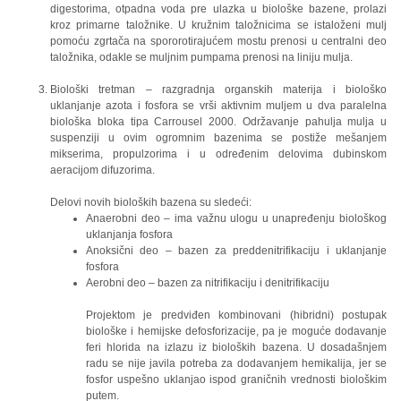
digestorima, otpadna voda pre ulazka u biološke bazene, prolazi
kroz primarne taložnike. U kružnim taložnicima se istaloženi mulj
pomoću zgrtača na spororotirajućem mostu prenosi u centralni deo
taložnika, odakle se muljnim pumpama prenosi na liniju mulja.
Biološki tretman – razgradnja organskih materija i biološko
uklanjanje azota i fosfora se vrši aktivnim muljem u dva paralelna
biološka bloka tipa Carrousel 2000. Održavanje pahulja mulja u
suspenziji u ovim ogromnim bazenima se postiže mešanjem
mikserima, propulzorima i u određenim delovima dubinskom
aeracijom difuzorima.
Delovi novih bioloških bazena su sledeći:
Anaerobni deo – ima važnu ulogu u unapređenju biološkog
uklanjanja fosfora
Anoksični deo – bazen za preddenitrifikaciju i uklanjanje
fosfora
Aerobni deo – bazen za nitrifikaciju i denitrifikaciju
Projektom je predviđen kombinovani (hibridni) postupak
biološke i hemijske defosforizacije, pa je moguće dodavanje
feri hlorida na izlazu iz bioloških bazena. U dosadašnjem
radu se nije javila potreba za dodavanjem hemikalija, jer se
fosfor uspešno uklanjao ispod graničnih vrednosti biološkim
putem.