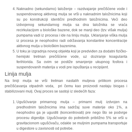
Naknadno (sekundarno) taloženje – razdvajanje prečišćene vode i
suspendovanog aktivnog mulja se vrši u naknadnim taložnicima koji
su po konstrukciji identični predhodnim taložnicima. Veći deo
izdvojenog sekundarnog mulja sa dna taložnika se vraća
recirkulacijom u biološke bazene, dok se manji deo (tzv. višak mulja)
pumpama vadi iz procesa i ide na liniju mulja. Uklanjanje viška mulja
iz procesa je neophodno radi održavanja konstantne koncentracije
aktivnog mulja u biološkim bazenima.
U toku je izgradnja novog objekta koji je predviđen za dodatni fizičko-
hemijski tretman prečišćene vode, uz doziranje koagulanta
ferihlorida. Sa ovim se postiže smanjenje ukupnog fosfora i
suspendovanih materija u vodi pre ispuštanja u recipijent.
Linija mulja
Na liniji mulja se vrši tretman nastalih muljeva prilikom procesa
prečišćavanja otpadnih voda, pri čemu kao proizvodi nastaju biogas i
stabilizovani mulj. Ovaj proces se sastoji iz sledećih faza:
Ugušćivanje primarnog mulja – primarni mulj izdvojen na
predhodnim taložnicima ima sadržaj suve materije oko 1%, a
neophodno ga je ugustiti (koncentrovati) pre nego što se podvrge
procesu digestije. Ugušćivanje do potrebnih približno 5% se vrši u
gravitacionom ugušćivaču, odakle se muljnim pumpama transportuje
u digestore u zavisnosti od potrebe.