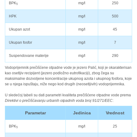
BPK
mg/l
250
5
HPK
mg/l
500
Ukupan azot
mg/l
45
Ukupan fosfor
mg/l
7
Suspendovane materije
mg/l
290
Vodoprijemnik prečišćene otpadne vode je jezero Palić, koji je okarakterisan
kao osetljiv recipijent (jezero podložno eutrofikaciji), zbog čega su
maksimalne dozvoljene koncentracije ukupnog azota i ukupnog fosfora, koje
se u njega ispuštaju, niže nego kod drugih (neosetljivih) vodoprijemnika.
U sledećoj tabeli su dati parametri kvaliteta prečišćene otpadne vode prema
Direktivi o prečišćavanju urbanih otpadnih voda broj 91/271/EEC
:
Parametar
Jedinica
Vrednost
BPK
mg/l
25
5