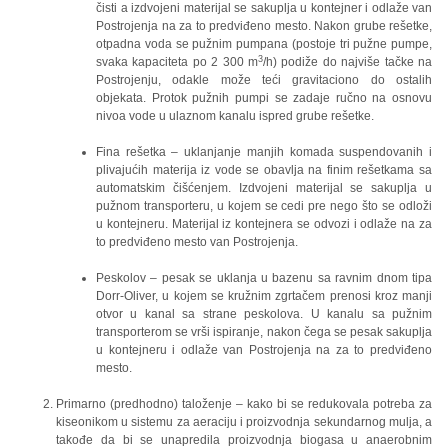
čisti a izdvojeni materijal se sakuplja u kontejner i odlaže van
Postrojenja na za to predviđeno mesto. Nakon grube rešetke,
otpadna voda se pužnim pumpana (postoje tri pužne pumpe,
3
svaka kapaciteta po 2 300 m
/h) podiže do najviše tačke na
Postrojenju, odakle može teći gravitaciono do ostalih
objekata. Protok pužnih pumpi se zadaje ručno na osnovu
nivoa vode u ulaznom kanalu ispred grube rešetke.
Fina rešetka – uklanjanje manjih komada suspendovanih i
plivajućih materija iz vode se obavlja na finim rešetkama sa
automatskim čišćenjem. Izdvojeni materijal se sakuplja u
pužnom transporteru, u kojem se cedi pre nego što se odloži
u kontejneru. Materijal iz kontejnera se odvozi i odlaže na za
to predviđeno mesto van Postrojenja.
Peskolov – pesak se uklanja u bazenu sa ravnim dnom tipa
Dorr-Oliver, u kojem se kružnim zgrtačem prenosi kroz manji
otvor u kanal sa strane peskolova. U kanalu sa pužnim
transporterom se vrši ispiranje, nakon čega se pesak sakuplja
u kontejneru i odlaže van Postrojenja na za to predviđeno
mesto.
Primarno (predhodno) taloženje – kako bi se redukovala potreba za
kiseonikom u sistemu za aeraciju i proizvodnja sekundarnog mulja, a
takođe da bi se unapredila proizvodnja biogasa u anaerobnim