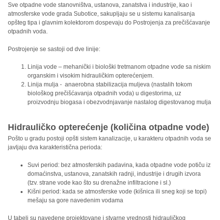
Sve otpadne vode stanovništva, ustanova, zanatstva i industrije, kao i
atmosferske vode grada Subotice, sakupljaju se u sistemu kanalisanja
opšteg tipa i glavnim kolektorom dospevaju do Postrojenja za prečišćavanje
otpadnih voda.
Postrojenje se sastoji od dve linije:
Linija vode – mehanički i biološki tretmanom otpadne vode sa niskim
organskim i visokim hidrauličkim opterećenjem.
Linija mulja - anaerobna stabilizacija muljeva (nastalih tokom
biološkog prečišćavanja otpadnih voda) u digestorima, uz
proizvodnju biogasa i obezvodnjavanje nastalog digestovanog mulja
Hidrauličko opterećenje (količina otpadne vode)
Pošto u gradu postoji opšti sistem kanalizacije, u karakteru otpadnih voda se
javljaju dva karakteristična perioda:
Suvi period: bez atmosferskih padavina, kada otpadne vode potiču iz
domaćinstva, ustanova, zanatskih radnji, industrije i drugih izvora
(tzv. strane vode kao što su drenažne infiltracione i sl.)
Kišni period: kada se atmosferske vode (kišnica ili sneg koji se topi)
mešaju sa gore navedenim vodama
U tabeli su navedene projektovane i stvarne vrednosti hidrauličkog