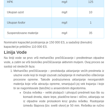
HPK
mg/l
125
Ukupan azot
mg/l
10
Ukupan fosfor
mg/l
1
Suspendovane materije
mg/l
35
Nominalni kapacitet postrojenja je 150 000 ES, a sadašnji (trenutni)
kapacitet je približno 110 000 ES.
Linija Vode
Na liniji vode se prvo vrši mehaničko prečišćavanje i predtretman otpadne
vode, a zatim se vrši biološko prečišćavanje aktivnim muljem. Ovaj proces se
sastoji od sledećih faza:
Mehaničko prečišćavanje – predstavlja uklanjanje većih predmeta iz
ulazne vode koji bi mogli izazvati začepljenje ili mehaničko oštećenje
procesne opreme. Takođe podrazumeva uklanjanje neorganskih
materija koje vrše abraziju opreme, smanjujući joj vek trajanja i koje
bi se nagomilavale (taložile) u anaerobnim digestorima.
Gruba rešetka – veliki plutajući i plivajući predmeti kao što su
komadi drveta, stare krpe, plastične kese i slično, uklanjaju se
iz otpadne vode prolaskom kroz grubu rešetku. Rastojanje
između štapova (tzv. svetli otvor) je 50 mm. Rešetka se ručno