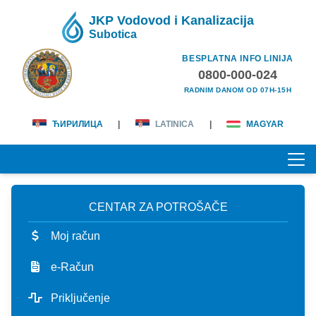
JKP Vodovod i Kanalizacija
Subotica
BESPLATNA INFO LINIJA
0800-000-024
RADNIM DANOM OD 07H-15H
ЋИРИЛИЦА
|
LATINICA
|
MAGYAR
CENTAR ZA POTROŠAČE
POČETNA
Moj račun
O NAMA
e-Račun
lična karta
KORISNICI
Priključenje