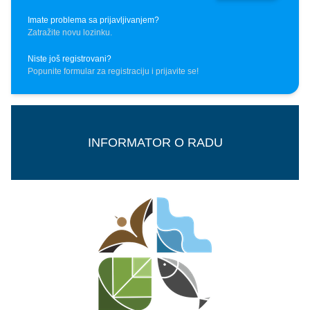
Imate problema sa prijavljivanjem?
Zatražite novu lozinku.
Niste još registrovani?
Popunite formular za registraciju i prijavite se!
INFORMATOR O RADU