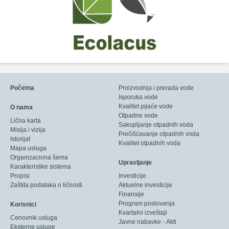
Početna
Proizvodnja i prerada vode
Isporuka vode
Kvalitet pijaće vode
O nama
Otpadne vode
Lična karta
Sakupljanje otpadnih voda
Misija i vizija
Prečišćavanje otpadnih voda
Istorijat
Kvalitet otpadnih voda
Mapa usluga
Organizaciona šema
Upravljanje
Karakteristike sistema
Propisi
Investicije
Zaštita podataka o ličnosti
Aktuelne investicije
Finansije
Program poslovanja
Korisnici
Kvartalni izveštaji
Cenovnik usluga
Javne nabavke - Akti
Eksterne usluge