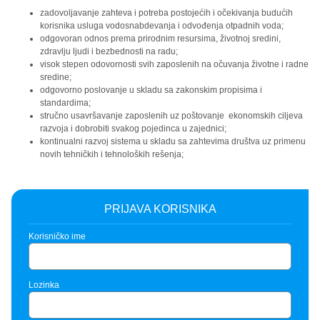
zadovoljavanje zahteva i potreba postojećih i očekivanja budućih
korisnika usluga vodosnabdevanja i odvođenja otpadnih voda;
odgovoran odnos prema prirodnim resursima, životnoj sredini,
zdravlju ljudi i bezbednosti na radu;
visok stepen odovornosti svih zaposlenih na očuvanja životne i radne
sredine;
odgovorno poslovanje u skladu sa zakonskim propisima i
standardima;
stručno usavršavanje zaposlenih uz poštovanje ekonomskih ciljeva
razvoja i dobrobiti svakog pojedinca u zajednici;
kontinualni razvoj sistema u skladu sa zahtevima društva uz primenu
novih tehničkih i tehnoloških rešenja;
PRIJAVA KORISNIKA
Korisničko ime
Lozinka