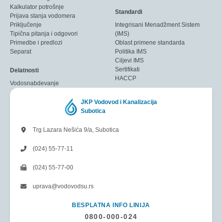
Kalkulator potrošnje
Standardi
Prijava stanja vodomera
Priključenje
Integrisani Menadžment Sistem
Tipična pitanja i odgovori
(IMS)
Primedbe i predlozi
Oblast primene standarda
Separat
Politika IMS
Ciljevi IMS
Sertifikati
Delatnosti
HACCP
Vodosnabdevanje
JKP Vodovod i Kanalizacija
Subotica
Trg Lazara Nešića 9/a, Subotica
(024) 55-77-11
(024) 55-77-00
uprava@vodovodsu.rs
BESPLATNA INFO LINIJA
0800-000-024