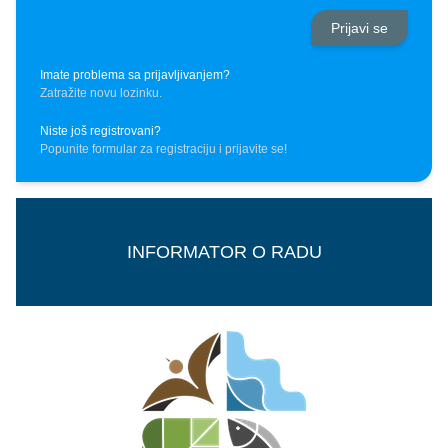
Imate problema sa prijavljivanjem?
Zatražite novu lozinku.
Niste još registrovani?
Popunite formular za registraciju i prijavite se!
INFORMATOR O RADU