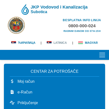
JKP Vodovod i Kanalizacija
Subotica
BESPLATNA INFO LINIJA
0800-000-024
RADNIM DANOM OD 07H-15H
ЋИРИЛИЦА
|
LATINICA
|
MAGYAR
CENTAR ZA POTROŠAČE
POČETNA
Moj račun
O NAMA
e-Račun
lična karta
KORISNICI
Priključenje