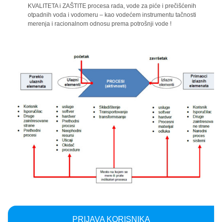
KVALITETA i ZAŠTITE procesa rada, vode za piće i prečišćenih
otpadnih voda i vodomeru – kao vodećem instrumentu tačnosti
merenja i racionalnom odnosu prema potrošnji vode !
PRIJAVA KORISNIKA