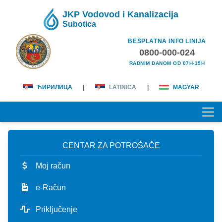
JKP Vodovod i Kanalizacija
Subotica
BESPLATNA INFO LINIJA
0800-000-024
RADNIM DANOM OD 07H-15H
ЋИРИЛИЦА
|
LATINICA
|
MAGYAR
CENTAR ZA POTROŠAČE
POČETNA
Moj račun
O NAMA
e-Račun
lična karta
KORISNICI
Priključenje