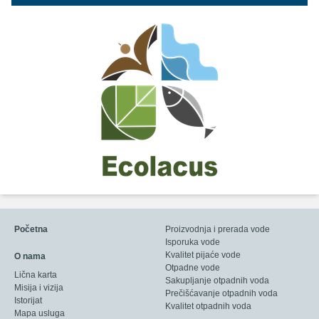
Početna
Proizvodnja i prerada vode
Isporuka vode
Kvalitet pijaće vode
O nama
Otpadne vode
Lična karta
Sakupljanje otpadnih voda
Misija i vizija
Prečišćavanje otpadnih voda
Istorijat
Kvalitet otpadnih voda
Mapa usluga