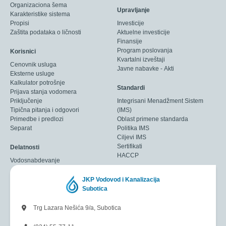
Organizaciona šema
Upravljanje
Karakteristike sistema
Propisi
Investicije
Zaštita podataka o ličnosti
Aktuelne investicije
Finansije
Program poslovanja
Korisnici
Kvartalni izveštaji
Cenovnik usluga
Javne nabavke - Akti
Eksterne usluge
Kalkulator potrošnje
Standardi
Prijava stanja vodomera
Priključenje
Integrisani Menadžment Sistem
Tipična pitanja i odgovori
(IMS)
Primedbe i predlozi
Oblast primene standarda
Separat
Politika IMS
Ciljevi IMS
Sertifikati
Delatnosti
HACCP
Vodosnabdevanje
JKP Vodovod i Kanalizacija
Subotica
Trg Lazara Nešića 9/a, Subotica