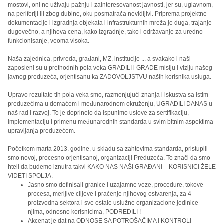
mostovi, oni ne uživaju pažnju i zainteresovanost javnosti, jer su, uglavnom,
na periferiji ili zbog dubine, oku posmatrača nevidljivi. Priprema projektne
dokumentacije i izgradnja objekata i infrastrukturnih mreža je duga, trajanje
dugovečno, a njihova cena, kako izgradnje, tako i održavanje za uredno
funkcionisanje, veoma visoka.
Naša zajednica, privreda, građani, MZ, institucije ... a svakako i naši
zaposleni su u prethodnih pola veka GRADILI i GRADE misiju i viziju našeg
javnog preduzeća, orjentisanu ka ZADOVOLJSTVU naših korisnika usluga.
Upravo rezultate tih pola veka smo, razmenjujući znanja i iskustva sa istim
preduzećima u domaćem i međunarodnom okruženju, UGRADILI DANAS u
naš rad i razvoj. To je doprinelo da ispunimo uslove za sertifikaciju,
implementaciju i primenu međunarodnih standarda u svim bitnim aspektima
upravljanja preduzećem.
Početkom marta 2013. godine, u skladu sa zahtevima standarda, pristupili
smo novoj, procesno orjentisanoj, organizaciji Preduzeća. To znači da smo
hteli da budemo iznutra takvi KAKO NAS NAŠI GRAĐANI – KORISNICI ŽELE
VIDETI SPOLJA.
Jasno smo definisali granice i uzajamne veze, procedure, tokove
procesa, merljive ciljeve i praćenje njihovog ostvarenja, za 4
proizvodna sektora i sve ostale uslužne organizacione jedinice
njima, odnosno korisnicima, PODREDILI !
Akcenat je dat na ODNOSE SA POTROŠAČIMA i KONTROLI