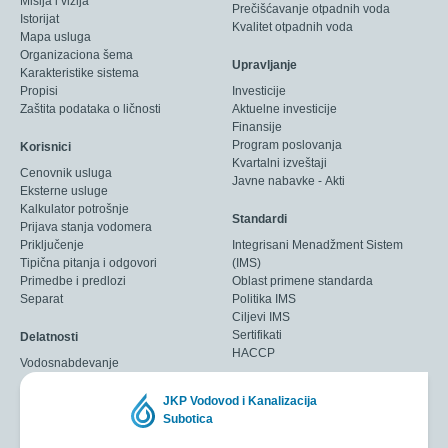
Misija i vizija
Prečišćavanje otpadnih voda
Istorijat
Kvalitet otpadnih voda
Mapa usluga
Organizaciona šema
Upravljanje
Karakteristike sistema
Propisi
Investicije
Zaštita podataka o ličnosti
Aktuelne investicije
Finansije
Program poslovanja
Korisnici
Kvartalni izveštaji
Cenovnik usluga
Javne nabavke - Akti
Eksterne usluge
Kalkulator potrošnje
Standardi
Prijava stanja vodomera
Priključenje
Integrisani Menadžment Sistem
Tipična pitanja i odgovori
(IMS)
Primedbe i predlozi
Oblast primene standarda
Separat
Politika IMS
Ciljevi IMS
Sertifikati
Delatnosti
HACCP
Vodosnabdevanje
JKP Vodovod i Kanalizacija
Subotica