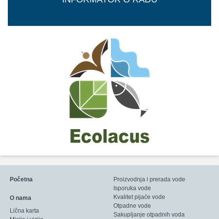
Početna
Proizvodnja i prerada vode
Isporuka vode
Kvalitet pijaće vode
O nama
Otpadne vode
Lična karta
Sakupljanje otpadnih voda