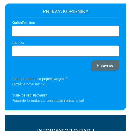
PRIJAVA KORISNIKA
Korisničko ime
Lozinka
Imate problema sa prijavljivanjem?
Zatražite novu lozinku.
Niste još registrovani?
Popunite formular za registraciju i prijavite se!
INFORMATOR O RADU