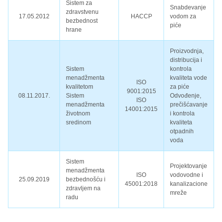
Sistem za
Snabdevanje
zdravstvenu
17.05.2012
HACCP
vodom za
bezbednost
piće
hrane
Proizvodnja,
distribucija i
Sistem
kontrola
menadžmenta
kvaliteta vode
ISO
kvalitetom
za piće
9001:2015
08.11.2017.
Sistem
Odvođenje,
ISO
menadžmenta
prečišćavanje
14001:2015
životnom
i kontrola
sredinom
kvaliteta
otpadnih
voda
Sistem
Projektovanje
menadžmenta
ISO
vodovodne i
25.09.2019
bezbednošću i
45001:2018
kanalizacione
zdravljem na
mreže
radu