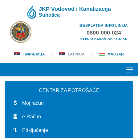
JKP Vodovod i Kanalizacija
Subotica
BESPLATNA INFO LINIJA
0800-000-024
RADNIM DANOM OD 07H-15H
ЋИРИЛИЦА
|
LATINICA
|
MAGYAR
CENTAR ZA POTROŠAČE
POČETNA
Moj račun
O NAMA
e-Račun
lična karta
KORISNICI
Priključenje