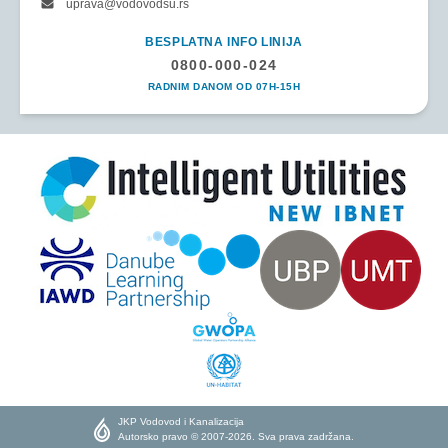
uprava@vodovodsu.rs
BESPLATNA INFO LINIJA
0800-000-024
RADNIM DANOM OD 07H-15H
JKP Vodovod i Kanalizacija
Autorsko pravo © 2007-2026. Sva prava zadržana.