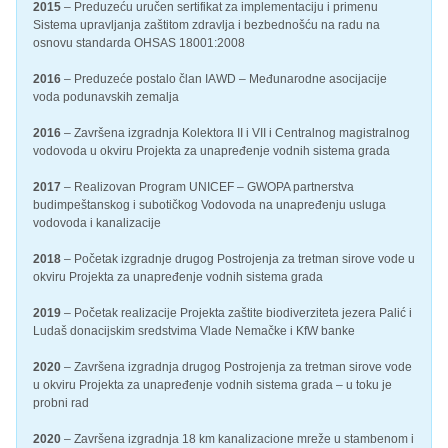
2015
– Preduzeću uručen sertifikat za implementaciju i primenu
Sistema upravljanja zaštitom zdravlja i bezbednošću na radu na
osnovu standarda OHSAS 18001:2008
2016
– Preduzeće postalo član IAWD – Međunarodne asocijacije
voda podunavskih zemalja
2016
– Završena izgradnja Kolektora II i VII i Centralnog magistralnog
vodovoda u okviru Projekta za unapređenje vodnih sistema grada
2017
– Realizovan Program UNICEF – GWOPA partnerstva
budimpeštanskog i subotičkog Vodovoda na unapređenju usluga
vodovoda i kanalizacije
2018
– Početak izgradnje drugog Postrojenja za tretman sirove vode u
okviru Projekta za unapređenje vodnih sistema grada
2019
– Početak realizacije Projekta zaštite biodiverziteta jezera Palić i
Ludaš donacijskim sredstvima Vlade Nemačke i KfW banke
2020
– Završena izgradnja drugog Postrojenja za tretman sirove vode
u okviru Projekta za unapređenje vodnih sistema grada – u toku je
probni rad
2020
– Završena izgradnja 18 km kanalizacione mreže u stambenom i