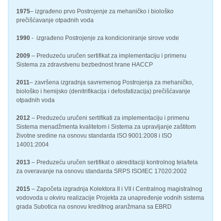
1975
– izgrađeno prvo Postrojenje za mehaničko i biološko
prečišćavanje otpadnih voda
1990
- izgrađeno Postrojenje za kondicioniranje sirove vode
2009
– Preduzeću uručen sertifikat za implementaciju i primenu
Sistema za zdravstvenu bezbednost hrane HACCP
2011
– završena izgradnja savremenog Postrojenja za mehaničko,
biološko i hemijsko (denitrifikacija i defosfatizacija) prečišćavanje
otpadnih voda
2012
– Preduzeću uručeni sertifikati za implementaciju i primenu
Sistema menadžmenta kvalitetom i Sistema za upravljanje zaštitom
životne sredine na osnovu standarda ISO 9001:2008 i ISO
14001:2004
2013
– Preduzeću uručen sertifikat o akreditaciji kontrolnog tela/tela
za overavanje na osnovu standarda SRPS ISO/IEC 17020:2002
2015
– Započeta izgradnja Kolektora II i VII i Centralnog magistralnog
vodovoda u okviru realizacije Projekta za unapređenje vodnih sistema
grada Subotica na osnovu kreditnog aranžmana sa EBRD