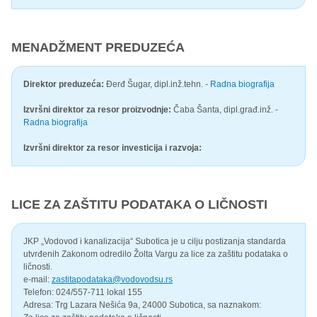
MENADŽMENT PREDUZEĆA
Direktor preduzeća:
Đerđ Šugar, dipl.inž.tehn. -
Radna biografija
Izvršni direktor za resor proizvodnje:
Čaba Šanta, dipl.građ.inž. -
Radna biografija
Izvršni direktor za resor investicija i razvoja:
LICE ZA ZAŠTITU PODATAKA O LIČNOSTI
JKP „Vodovod i kanalizacija“ Subotica je u cilju postizanja standarda
utvrđenih Zakonom odredilo Žolta Vargu za lice za zaštitu podataka o
ličnosti.
e-mail:
zastitapodataka@vodovodsu.rs
Telefon: 024/557-711 lokal 155
Adresa: Trg Lazara Nešića 9a, 24000 Subotica, sa naznakom: