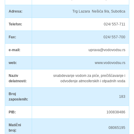
Adresa:
Trg Lazara Nešića 9/a, Subotica
Telefon:
024/ 557-711
Fax:
024/ 557-700
e-mail:
uprava@vodovodsu.rs
web:
www.vodovodsu.rs
Naziv
snabdevanje vodom za piće, prečišćavanje i
delatnosti:
odvođenje atmosferskih i otpadnih voda
Broj
183
zaposlenih:
PIB:
100838486
Matični
08065195
broj: