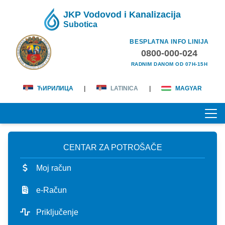
JKP Vodovod i Kanalizacija
Subotica
BESPLATNA INFO LINIJA
0800-000-024
RADNIM DANOM OD 07H-15H
ЋИРИЛИЦА
|
LATINICA
|
MAGYAR
CENTAR ZA POTROŠAČE
POČETNA
Moj račun
O NAMA
e-Račun
lična karta
KORISNICI
Priključenje