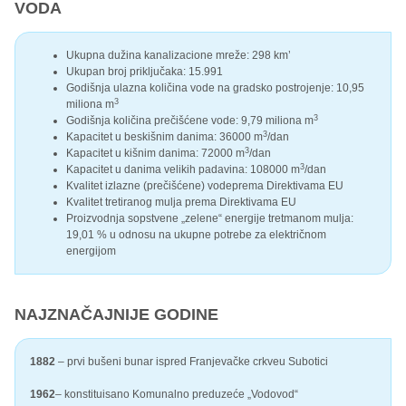
VODA
Ukupna dužina kanalizacione mreže: 298 km’
Ukupan broj priključaka: 15.991
Godišnja ulazna količina vode na gradsko postrojenje: 10,95
3
miliona m
3
Godišnja količina prečišćene vode: 9,79 miliona m
3
Kapacitet u beskišnim danima: 36000 m
/dan
3
Kapacitet u kišnim danima: 72000 m
/dan
3
Kapacitet u danima velikih padavina: 108000 m
/dan
Kvalitet izlazne (prečišćene) vodeprema Direktivama EU
Kvalitet tretiranog mulja prema Direktivama EU
Proizvodnja sopstvene „zelene“ energije tretmanom mulja:
19,01 % u odnosu na ukupne potrebe za električnom
energijom
NAJZNAČAJNIJE GODINE
1882
– prvi bušeni bunar ispred Franjevačke crkveu Subotici
1962
– konstituisano Komunalno preduzeće „Vodovod“