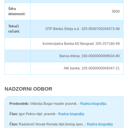
Šifra
3600
delatnosti:
Tekući
OTP Banka Srbija a.d.: 325-9500700204573-98
računi:
Komercijalna Banka AD Beograd: 205-257160-49
Banca Intesa: 160-0000000009634-80
AIK banka: 105-0000000009347-21
NADZORNI ODBOR
Predsednik:
Viktorija Bogar master pravnik. -
Radna biografija
Član:
Igor Petrov dipl. pravnik -
Radna biografija
Član:
Radulović Novak Renata dipl.biolog spec. -
Radna biografija