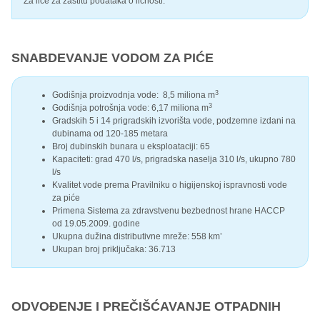
Za lice za zaštitu podataka o ličnosti.
SNABDEVANJE VODOM ZA PIĆE
3
Godišnja proizvodnja vode: 8,5 miliona m
3
Godišnja potrošnja vode: 6,17 miliona m
Gradskih 5 i 14 prigradskih izvorišta vode, podzemne izdani na
dubinama od 120-185 metara
Broj dubinskih bunara u eksploataciji: 65
Kapaciteti: grad 470 l/s, prigradska naselja 310 l/s, ukupno 780
l/s
Kvalitet vode prema Pravilniku o higijenskoj ispravnosti vode
za piće
Primena Sistema za zdravstvenu bezbednost hrane HACCP
od 19.05.2009. godine
Ukupna dužina distributivne mreže: 558 km’
Ukupan broj priključaka: 36.713
ODVOĐENJE I PREČIŠĆAVANJE OTPADNIH