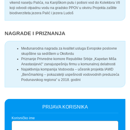
vikend naselju Palića, na Kanjiškom putu i potisni vod do Kolektora VII
koji odvodi otpadnu vodu na gradsko PPOV u okviru Projekta zaštite
biodiverziteta jezera Palić i jezera Ludoš
NAGRADE I PRIZNANJA
Međunarodna nagrada za kvalitet usluga Evropske poslovne
skupštine sa sedištem u Oksfordu
Priznanje Privredne komore Republike Srbije „Kapetan Miša
Anastasijević“ zanajuspešniju firmu u komunalnoj delatnosti
Najaktivnija kompanija Vodovoda – učesnik projekta IAWD
„Benčmarking – pokazatelji uspešnosti vodovodnih preduzeća
Podunavskog regiona“ u 2018. godini
PRIJAVA KORISNIKA
Korisničko ime