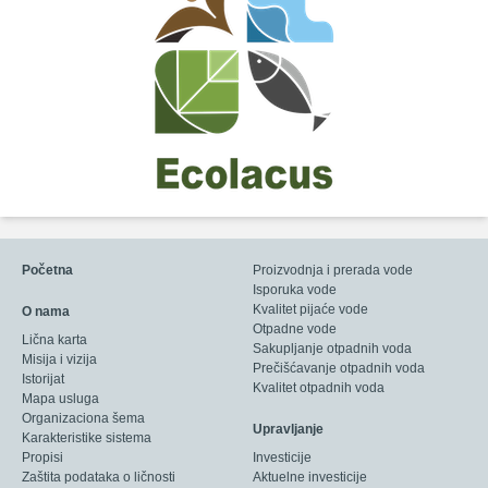
Početna
Proizvodnja i prerada vode
Isporuka vode
Kvalitet pijaće vode
O nama
Otpadne vode
Lična karta
Sakupljanje otpadnih voda
Misija i vizija
Prečišćavanje otpadnih voda
Istorijat
Kvalitet otpadnih voda
Mapa usluga
Organizaciona šema
Upravljanje
Karakteristike sistema
Propisi
Investicije
Zaštita podataka o ličnosti
Aktuelne investicije