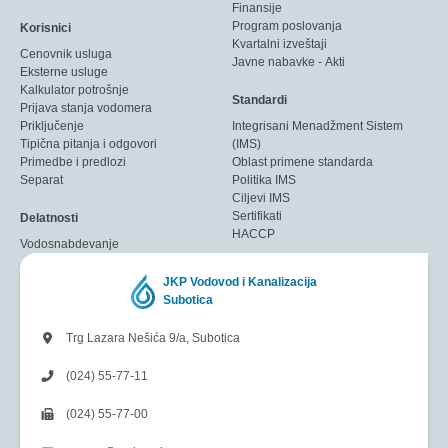
Finansije
Program poslovanja
Korisnici
Kvartalni izveštaji
Cenovnik usluga
Javne nabavke - Akti
Eksterne usluge
Kalkulator potrošnje
Standardi
Prijava stanja vodomera
Priključenje
Integrisani Menadžment Sistem
Tipična pitanja i odgovori
(IMS)
Primedbe i predlozi
Oblast primene standarda
Separat
Politika IMS
Ciljevi IMS
Sertifikati
Delatnosti
HACCP
Vodosnabdevanje
JKP Vodovod i Kanalizacija
Subotica
Trg Lazara Nešića 9/a, Subotica
(024) 55-77-11
(024) 55-77-00