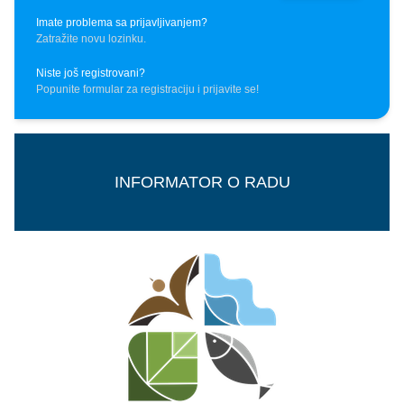
Imate problema sa prijavljivanjem?
Zatražite novu lozinku.
Niste još registrovani?
Popunite formular za registraciju i prijavite se!
INFORMATOR O RADU