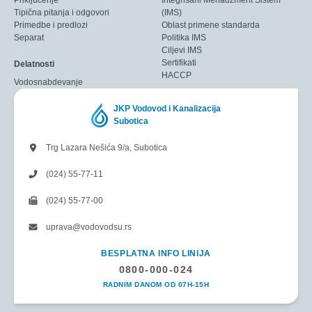
Priključenje
Integrisani Menadžment Sistem
Tipična pitanja i odgovori
(IMS)
Primedbe i predlozi
Oblast primene standarda
Separat
Politika IMS
Ciljevi IMS
Sertifikati
Delatnosti
HACCP
Vodosnabdevanje
JKP Vodovod i Kanalizacija
Subotica
Trg Lazara Nešića 9/a, Subotica
(024) 55-77-11
(024) 55-77-00
uprava@vodovodsu.rs
BESPLATNA INFO LINIJA
0800-000-024
RADNIM DANOM OD 07H-15H