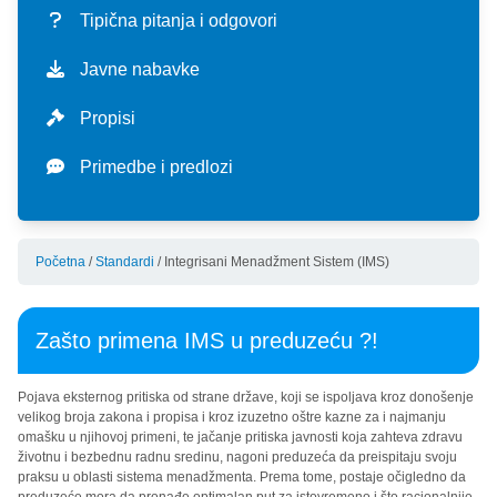
misija i vizija
cenovnik usluga
DELATNOSTI
Tipična pitanja i odgovori
istorijat
eksterne usluge
vodosnabdevanje
UPRAVLJANJE
Javne nabavke
mapa usluga
kalkulator potrošnje
proizvodnja i prerada vode
otpadne vode
investicije
STANDARDI
Propisi
organizaciona šema
prijava stanja vodomera
isporuka vode
sakupljanje otpadnih voda
aktuelne investicije
finansije
integrisani menadžment sistem (ims)
Primedbe i predlozi
karakteristike sistema
priključenje
kvalitet pijaće vode
prečišćavanje otpadnih voda
program poslovanja
oblast primene standarda
sertifikati
propisi
tipična pitanja i odgovori
kvalitet otpadnih voda
kvartalni izveštaji
politika ims
haccp
Početna
/
Standardi
/
Integrisani Menadžment Sistem (IMS)
zaštita podataka o ličnosti
primedbe i predlozi
javne nabavke - akti
ciljevi ims
separat
Zašto primena IMS u preduzeću ?!
Pojava eksternog pritiska od strane države, koji se ispoljava kroz donošenje
velikog broja zakona i propisa i kroz izuzetno oštre kazne za i najmanju
omašku u njihovoj primeni, te jačanje pritiska javnosti koja zahteva zdravu
životnu i bezbednu radnu sredinu, nagoni preduzeća da preispitaju svoju
praksu u oblasti sistema menadžmenta. Prema tome, postaje očigledno da