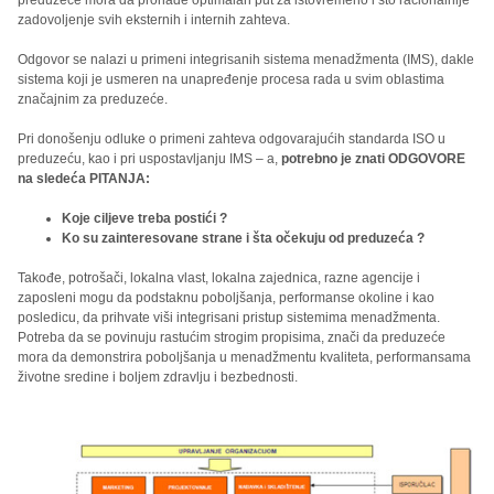
preduzeće mora da pronađe optimalan put za istovremeno i što racionalnije
zadovoljenje svih eksternih i internih zahteva.
Odgovor se nalazi u primeni integrisanih sistema menadžmenta (IMS), dakle
sistema koji je usmeren na unapređenje procesa rada u svim oblastima
značajnim za preduzeće.
Pri donošenju odluke o primeni zahteva odgovarajućih standarda ISO u
preduzeću, kao i pri uspostavljanju IMS – a,
potrebno je znati ODGOVORE
na sledeća PITANJA:
Koje ciljeve treba postići ?
Ko su zainteresovane strane i šta očekuju od preduzeća ?
Takođe, potrošači, lokalna vlast, lokalna zajednica, razne agencije i
zaposleni mogu da podstaknu poboljšanja, performanse okoline i kao
posledicu, da prihvate viši integrisani pristup sistemima menadžmenta.
Potreba da se povinuju rastućim strogim propisima, znači da preduzeće
mora da demonstrira poboljšanja u menadžmentu kvaliteta, performansama
životne sredine i boljem zdravlju i bezbednosti.