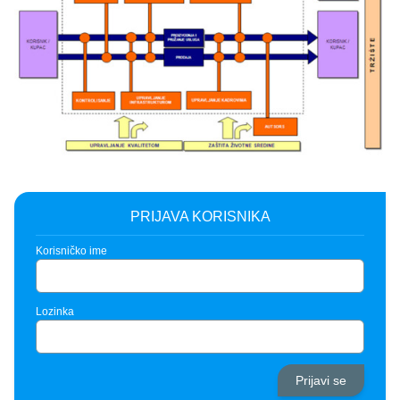
PRIJAVA KORISNIKA
Korisničko ime
Lozinka