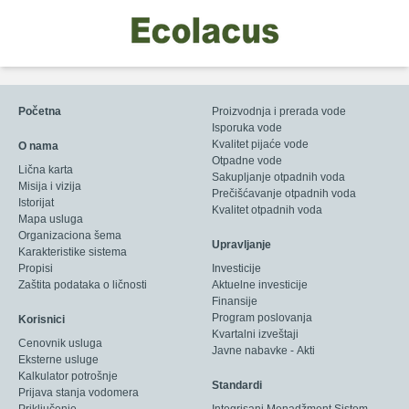
Početna
Proizvodnja i prerada vode
Isporuka vode
Kvalitet pijaće vode
O nama
Otpadne vode
Lična karta
Sakupljanje otpadnih voda
Misija i vizija
Prečišćavanje otpadnih voda
Istorijat
Kvalitet otpadnih voda
Mapa usluga
Organizaciona šema
Upravljanje
Karakteristike sistema
Propisi
Investicije
Zaštita podataka o ličnosti
Aktuelne investicije
Finansije
Program poslovanja
Korisnici
Kvartalni izveštaji
Cenovnik usluga
Javne nabavke - Akti
Eksterne usluge
Kalkulator potrošnje
Standardi
Prijava stanja vodomera