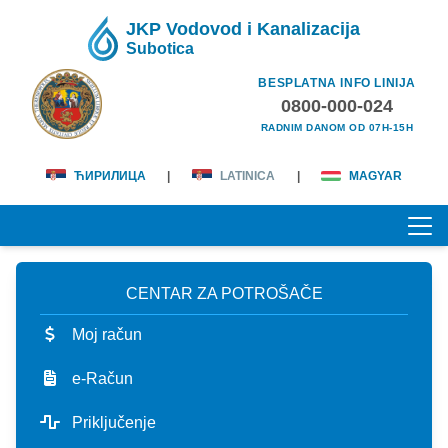
JKP Vodovod i Kanalizacija
Subotica
BESPLATNA INFO LINIJA
0800-000-024
RADNIM DANOM OD 07H-15H
ЋИРИЛИЦА
|
LATINICA
|
MAGYAR
CENTAR ZA POTROŠAČE
POČETNA
Moj račun
O NAMA
e-Račun
lična karta
KORISNICI
Priključenje