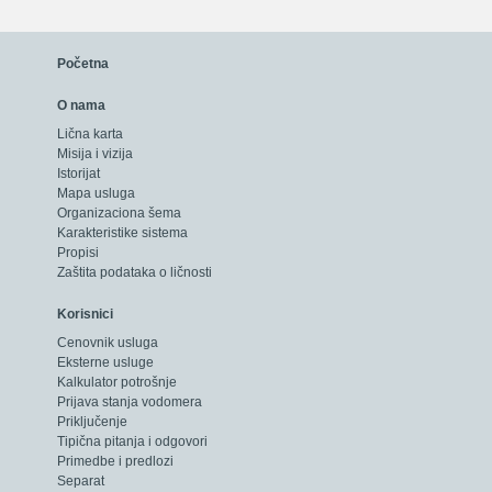
izjavu i fotokopiju lične karte.
U našoj evidenciji predsednik skupštine stanara u Vašoj zgradi je Peta
Početna
jer je jedini on ovlašten da prijavljuje i odjavljuje brojeve članova do
O nama
Lična karta
Misija i vizija
Istorijat
Mapa usluga
Organizaciona šema
Karakteristike sistema
Propisi
Zaštita podataka o ličnosti
Korisnici
Cenovnik usluga
Eksterne usluge
Kalkulator potrošnje
Prijava stanja vodomera
Priključenje
Tipična pitanja i odgovori
Primedbe i predlozi
Separat