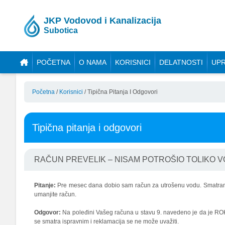
JKP Vodovod i Kanalizacija
Subotica
POČETNA
O NAMA
KORISNICI
DELATNOSTI
UPR
Početna
/
Korisnici
/
Tipična Pitanja I Odgovori
Tipična pitanja i odgovori
RAČUN PREVELIK – NISAM POTROŠIO TOLIKO 
Pitanje:
Pre mesec dana dobio sam račun za utrošenu vodu. Smatram d
umanjite račun.
Odgovor:
Na poleđini Vašeg računa u stavu 9. navedeno je da je R
se smatra ispravnim i reklamacija se ne može uvažiti.