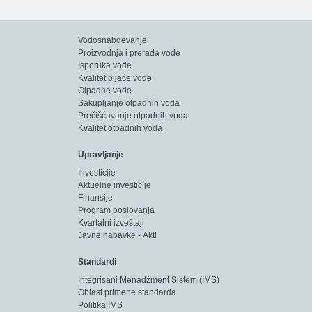
r Petrović iz stana br. 5, pa vas pozivamo da njemu prijavite ovaj problem,
Vodosnabdevanje
maćinstva u vašoj zgradi.
Proizvodnja i prerada vode
Isporuka vode
Kvalitet pijaće vode
Otpadne vode
Sakupljanje otpadnih voda
Prečišćavanje otpadnih voda
Kvalitet otpadnih voda
Upravljanje
Investicije
Aktuelne investicije
Finansije
Program poslovanja
Kvartalni izveštaji
Javne nabavke - Akti
Standardi
Integrisani Menadžment Sistem (IMS)
Oblast primene standarda
Politika IMS