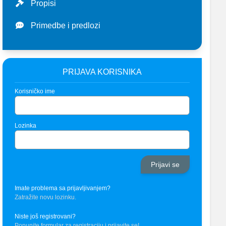
Propisi
Primedbe i predlozi
PRIJAVA KORISNIKA
Korisničko ime
Lozinka
Imate problema sa prijavljivanjem?
Zatražite novu lozinku.
Niste još registrovani?
Popunite formular za registraciju i prijavite se!