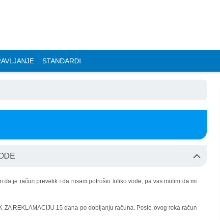
AVLJANJE
STANDARDI
VODE
a je račun prevelik i da nisam potrošio toliko vode, pa vas molim da mi
OK ZA REKLAMACIJU 15 dana po dobijanju računa. Posle ovog roka račun