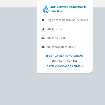
JKP Vodovod i Kanalizacija
Subotica
Trg Lazara Nešića 9/a, Subotica
(024) 55-77-11
(024) 55-77-00
uprava@vodovodsu.rs
BESPLATNA INFO LINIJA
0800-000-024
RADNIM DANOM OD 07H-15H