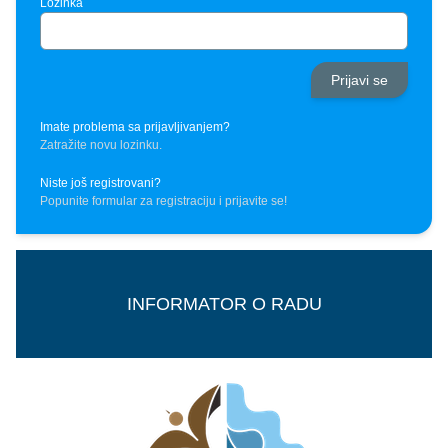
Lozinka
Imate problema sa prijavljivanjem?
Zatražite novu lozinku.
Niste još registrovani?
Popunite formular za registraciju i prijavite se!
INFORMATOR O RADU