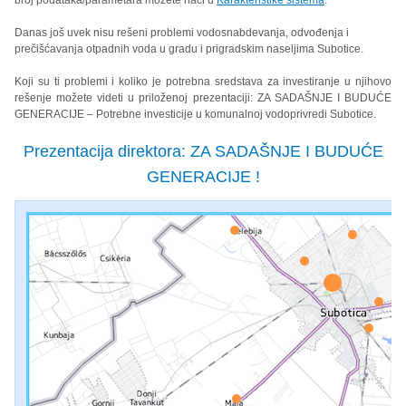
broj podataka/parametara možete naći u
Karakteristike sistema
.
Danas još uvek nisu rešeni problemi vodosnabdevanja, odvođenja i
prečišćavanja otpadnih voda u gradu i prigradskim naseljima Subotice.
Koji su ti problemi i koliko je potrebna sredstava za investiranje u njihovo
rešenje možete videti u priloženoj prezentaciji: ZA SADAŠNJE I BUDUĆE
GENERACIJE – Potrebne investicije u komunalnoj vodoprivredi Subotice.
Prezentacija direktora: ZA SADAŠNJE I BUDUĆE
GENERACIJE !