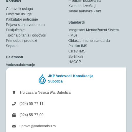
Program poslovanja
Korisnici
Kvartalni izveštaji
Cenovnik usluga
Javne nabavke - Akti
Eksterne usluge
Kalkulator potrošnje
Standardi
Prijava stanja vodomera
Priključenje
Integrisani Menadžment Sistem
Tipična pitanja i odgovori
(IMS)
Primedbe i predlozi
Oblast primene standarda
Separat
Politika IMS
Ciljevi IMS
Sertifikati
Delatnosti
HACCP
Vodosnabdevanje
JKP Vodovod i Kanalizacija
Subotica
Trg Lazara Nešića 9/a, Subotica
(024) 55-77-11
(024) 55-77-00
uprava@vodovodsu.rs