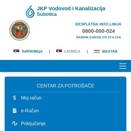
JKP Vodovod i Kanalizacija
Subotica
BESPLATNA INFO LINIJA
0800-000-024
RADNIM DANOM OD 07H-15H
ЋИРИЛИЦА
|
LATINICA
|
MAGYAR
CENTAR ZA POTROŠAČE
POČETNA
Moj račun
O NAMA
e-Račun
lična karta
KORISNICI
Priključenje