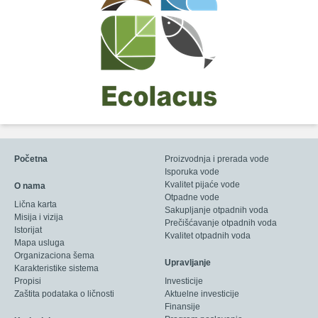
Početna
Proizvodnja i prerada vode
Isporuka vode
Kvalitet pijaće vode
O nama
Otpadne vode
Lična karta
Sakupljanje otpadnih voda
Misija i vizija
Prečišćavanje otpadnih voda
Istorijat
Kvalitet otpadnih voda
Mapa usluga
Organizaciona šema
Upravljanje
Karakteristike sistema
Propisi
Investicije
Zaštita podataka o ličnosti
Aktuelne investicije
Finansije