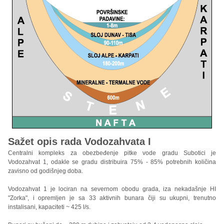
Sažet opis rada Vodozahvata I
Centralni kompleks za obezbeđenje pitke vode gradu Subotici je
Vodozahvat 1, odakle se gradu distribuira 75% - 85% potrebnih količina
zavisno od godišnjeg doba.
Vodozahvat 1 je lociran na severnom obodu grada, iza nekadašnje HI
"Zorka", i opremljen je sa 33 aktivnih bunara čiji su ukupni, trenutno
instalisani, kapaciteti ~ 425 l/s.