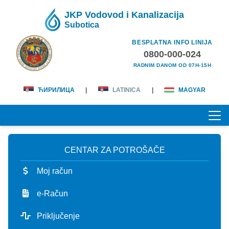
JKP Vodovod i Kanalizacija
Subotica
BESPLATNA INFO LINIJA
0800-000-024
RADNIM DANOM OD 07H-15H
ЋИРИЛИЦА
|
LATINICA
|
MAGYAR
CENTAR ZA POTROŠAČE
POČETNA
Moj račun
O NAMA
e-Račun
lična karta
KORISNICI
Priključenje