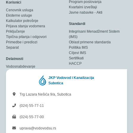
Program poslovanja
Korisnici
Kvartalni izveštaji
Cenovnik usluga
Javne nabavke - Akti
Eksterne usluge
Kalkulator potrošnje
Standardi
Prijava stanja vodomera
Priključenje
Integrisani Menadžment Sistem
Tipična pitanja i odgovori
(IMS)
Primedbe i predlozi
Oblast primene standarda
Separat
Politika IMS
Ciljevi IMS
Sertifikati
Delatnosti
HACCP
Vodosnabdevanje
JKP Vodovod i Kanalizacija
Subotica
Trg Lazara Nešića 9/a, Subotica
(024) 55-77-11
(024) 55-77-00
uprava@vodovodsu.rs