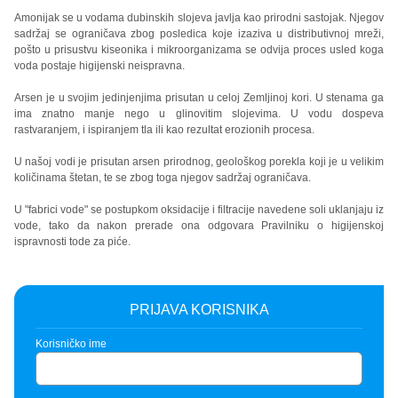
Amonijak se u vodama dubinskih slojeva javlja kao prirodni sastojak. Njegov
sadržaj se ograničava zbog posledica koje izaziva u distributivnoj mreži,
pošto u prisustvu kiseonika i mikroorganizama se odvija proces usled koga
voda postaje higijenski neispravna.
Arsen je u svojim jedinjenjima prisutan u celoj Zemljinoj kori. U stenama ga
ima znatno manje nego u glinovitim slojevima. U vodu dospeva
rastvaranjem, i ispiranjem tla ili kao rezultat erozionih procesa.
U našoj vodi je prisutan arsen prirodnog, geološkog porekla koji je u velikim
količinama štetan, te se zbog toga njegov sadržaj ograničava.
U "fabrici vode" se postupkom oksidacije i filtracije navedene soli uklanjaju iz
vode, tako da nakon prerade ona odgovara Pravilniku o higijenskoj
ispravnosti tode za piće.
PRIJAVA KORISNIKA
Korisničko ime