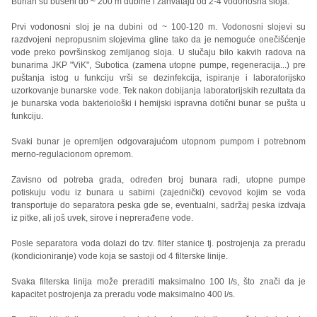
Bunari su bušeni do ~ 200 m dubine i zahvataju od 2-4 vodonosna sloja.
Prvi vodonosni sloj je na dubini od ~ 100-120 m. Vodonosni slojevi su
razdvojeni nepropusnim slojevima gline tako da je nemoguće onečišćenje
vode preko površinskog zemljanog sloja. U slučaju bilo kakvih radova na
bunarima JKP "ViK", Subotica (zamena utopne pumpe, regeneracija...) pre
puštanja istog u funkciju vrši se dezinfekcija, ispiranje i laboratorijsko
uzorkovanje bunarske vode. Tek nakon dobijanja laboratorijskih rezultata da
je bunarska voda bakteriološki i hemijski ispravna dotični bunar se pušta u
funkciju.
Svaki bunar je opremljen odgovarajućom utopnom pumpom i potrebnom
merno-regulacionom opremom.
Zavisno od potreba grada, određen broj bunara radi, utopne pumpe
potiskuju vodu iz bunara u sabirni (zajednički) cevovod kojim se voda
transportuje do separatora peska gde se, eventualni, sadržaj peska izdvaja
iz pitke, ali još uvek, sirove i neprerađene vode.
Posle separatora voda dolazi do tzv. filter stanice tj. postrojenja za preradu
(kondicioniranje) vode koja se sastoji od 4 filterske linije.
Svaka filterska linija može preraditi maksimalno 100 l/s, što znači da je
kapacitet postrojenja za preradu vode maksimalno 400 l/s.