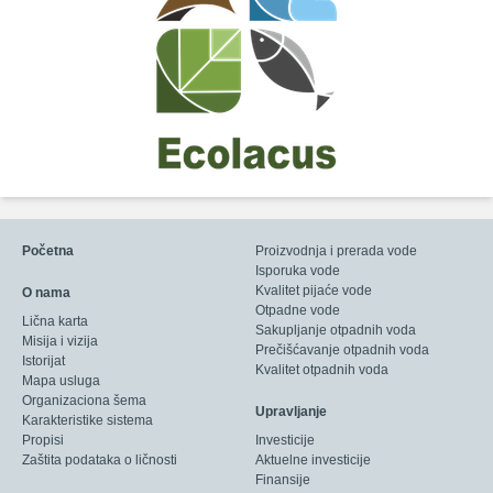
Početna
Proizvodnja i prerada vode
Isporuka vode
Kvalitet pijaće vode
O nama
Otpadne vode
Lična karta
Sakupljanje otpadnih voda
Misija i vizija
Prečišćavanje otpadnih voda
Istorijat
Kvalitet otpadnih voda
Mapa usluga
Organizaciona šema
Upravljanje
Karakteristike sistema
Propisi
Investicije
Zaštita podataka o ličnosti
Aktuelne investicije
Finansije