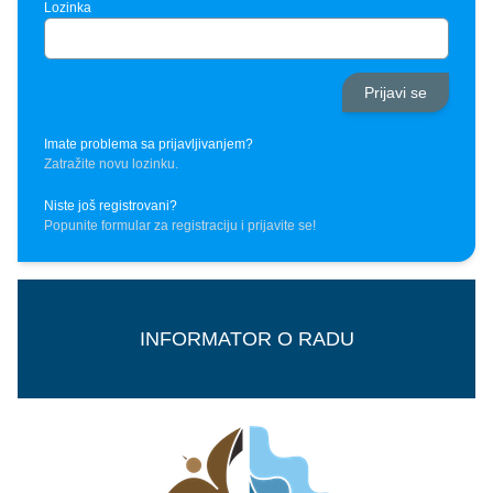
Lozinka
Imate problema sa prijavljivanjem?
Zatražite novu lozinku.
Niste još registrovani?
Popunite formular za registraciju i prijavite se!
INFORMATOR O RADU