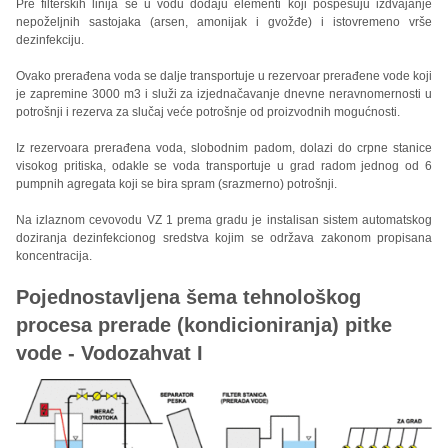
Pre filterskih linija se u vodu dodaju elementi koji pospešuju izdvajanje
nepoželjnih sastojaka (arsen, amonijak i gvožđe) i istovremeno vrše
dezinfekciju.
Ovako prerađena voda se dalje transportuje u rezervoar prerađene vode koji
je zapremine 3000 m3 i služi za izjednačavanje dnevne neravnomernosti u
potrošnji i rezerva za slučaj veće potrošnje od proizvodnih mogućnosti.
Iz rezervoara prerađena voda, slobodnim padom, dolazi do crpne stanice
visokog pritiska, odakle se voda transportuje u grad radom jednog od 6
pumpnih agregata koji se bira spram (srazmerno) potrošnji.
Na izlaznom cevovodu VZ 1 prema gradu je instalisan sistem automatskog
doziranja dezinfekcionog sredstva kojim se održava zakonom propisana
koncentracija.
Pojednostavljena šema tehnološkog
procesa prerade (kondicioniranja) pitke
vode - Vodozahvat I