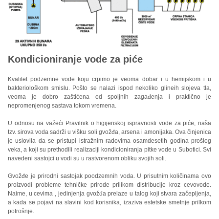
Kondicioniranje vode za piće
Kvalitet podzemne vode koju crpimo je veoma dobar i u hemijskom i u
bakteriološkom smislu. Pošto se nalazi ispod nekoliko glineih slojeva tla,
veoma je dobro zaštićena od spoljnih zagađenja i praktično je
nepromenjenog sastava tokom vremena.
U odnosu na važeći Pravilnik o higijenskoj ispravnosti vode za piće, naša
tzv. sirova voda sadrži u višku soli gvožđa, arsena i amonijaka. Ova činjenica
je uslovila da se pristupi istražnim radovima osamdesetih godina prošlog
veka, a koji su prethodili realizaciji kondicioniranja pitke vode u Subotici. Svi
navedeni sastojci u vodi su u rastvorenom obliku svojih soli.
Gvožđe je prirodni sastojak poodzemnih voda. U prisutnim količinama ovo
proizvodi probleme tehničke prirode prilikom distribucije kroz cevovode.
Naime, u cevima , jedinjenja gvožđa prelaze u talog koji stvara začepljenja,
a kada se pojavi na slavini kod korisnika, izaziva estetske smetnje prilkom
potrošnje.