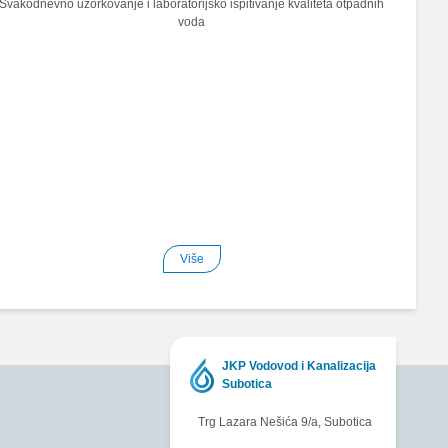
Svakodnevno uzorkovanje i laboratorijsko ispitivanje kvaliteta otpadnih
voda
Više
JKP Vodovod i Kanalizacija
Subotica
Trg Lazara Nešića 9/a, Subotica