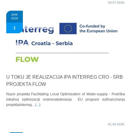
.
03.07.2026.
APR
2026
1
U TOKU JE REALIZACIJA IPA INTERREG CRO - SRB
PROJEKTA FLOW
Naziv projekta Facilitating Local Optimization of Water-supply - Podrška
lokalnoj optimizaciji vodosnabdevanja EU program sufinanciranja
.
projektaInterreg...
(...)
o
.
01.04.2026.