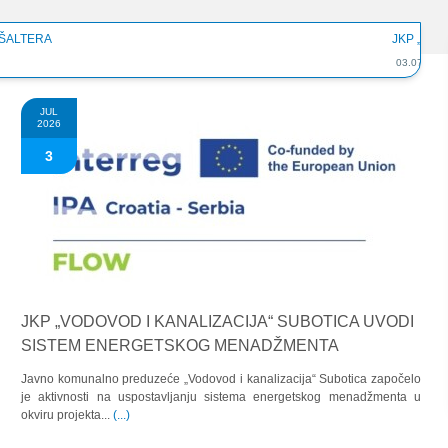
 ŠALTERA
JKP „VO
03.07.202
JUL
2026
3
JKP „VODOVOD I KANALIZACIJA“ SUBOTICA UVODI
SISTEM ENERGETSKOG MENADŽMENTA
.
o
Javno komunalno preduzeće „Vodovod i kanalizacija“ Subotica započelo
je aktivnosti na uspostavljanju sistema energetskog menadžmenta u
okviru projekta...
(...)