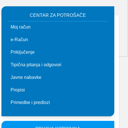
DOVOD I KANALIZACIJA“ SUBOTICA UVODI SISTEM ENERGETSKOG MENADŽM
CENTAR ZA POTROŠAČE
6.
Moj račun
e-Račun
Priključenje
Tipična pitanja i odgovori
Javne nabavke
Propisi
Primedbe i predlozi