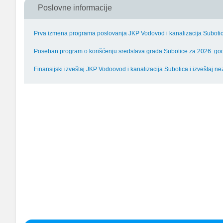
Poslovne informacije
Prva izmena programa poslovanja JKP Vodovod i kanalizacija Suboti
Poseban program o korišćenju sredstava grada Subotice za 2026. go
Finansijski izveštaj JKP Vodoovod i kanalizacija Subotica i izveštaj n