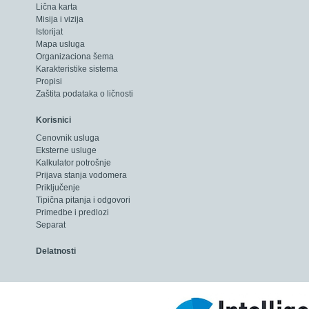
Lična karta
Misija i vizija
Istorijat
Mapa usluga
Organizaciona šema
Karakteristike sistema
Propisi
Zaštita podataka o ličnosti
Korisnici
Cenovnik usluga
Eksterne usluge
Kalkulator potrošnje
Prijava stanja vodomera
Priključenje
Tipična pitanja i odgovori
Primedbe i predlozi
Separat
Delatnosti