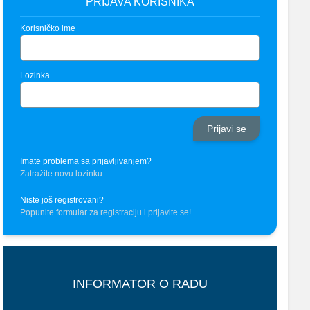
PRIJAVA KORISNIKA
Korisničko ime
Lozinka
Imate problema sa prijavljivanjem?
Zatražite novu lozinku.
Niste još registrovani?
Popunite formular za registraciju i prijavite se!
INFORMATOR O RADU