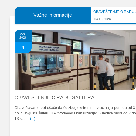
OBAVEŠTENJE O RADU
Važne Informacije
04.08.2026.
AVG
2026
4
OBAVEŠTENJE O RADU ŠALTERA
Obaveštavamo potrošače da će zbog ekstremnih vrućina, u periodu od 3
do 7. avgusta šalteri JKP "Vodovod i kanalizacija" Subotica raditi od 7 d
13 sati....
(...)