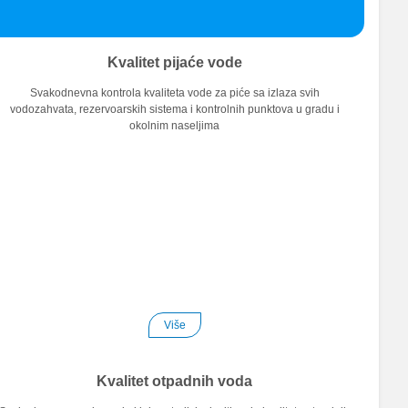
Kvalitet pijaće vode
Svakodnevna kontrola kvaliteta vode za piće sa izlaza svih
vodozahvata, rezervoarskih sistema i kontrolnih punktova u gradu i
okolnim naseljima
Više
Kvalitet otpadnih voda