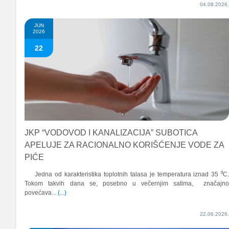
04.08.2026
JUN
2026
22
JKP “VODOVOD I KANALIZACIJA” SUBOTICA
APELUJE ZA RACIONALNO KORIŠĆENJE VODE ZA
PIĆE
Jedna od karakteristika toplotnih talasa je temperatura iznad 35 ⁰C
Tokom takvih dana se, posebno u večernjim satima, značajn
povećava...
(...)
22.06.2026