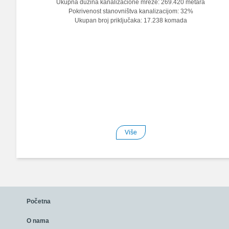
Ukupna dužina kanalizacione mreže: 269.420 metara
Pokrivenost stanovništva kanalizacijom: 32%
Ukupan broj priključaka: 17.238 komada
Više
Početna
O nama