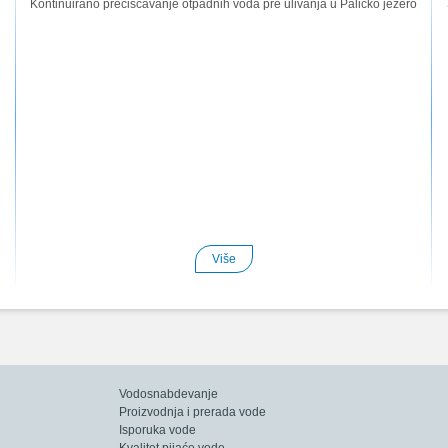
Kontinuirano prečišćavanje otpadnih voda pre ulivanja u Palićko jezero
Više
Vodosnabdevanje
Proizvodnja i prerada vode
Isporuka vode