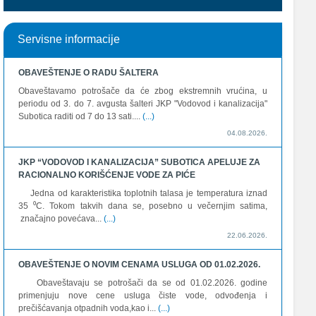
Servisne informacije
OBAVEŠTENJE O RADU ŠALTERA
Obaveštavamo potrošače da će zbog ekstremnih vrućina, u
periodu od 3. do 7. avgusta šalteri JKP "Vodovod i kanalizacija"
Subotica raditi od 7 do 13 sati....
(...)
04.08.2026.
JKP “VODOVOD I KANALIZACIJA” SUBOTICA APELUJE ZA
RACIONALNO KORIŠĆENJE VODE ZA PIĆE
Jedna od karakteristika toplotnih talasa je temperatura iznad
35 ⁰C. Tokom takvih dana se, posebno u večernjim satima,
značajno povećava...
(...)
22.06.2026.
OBAVEŠTENJE O NOVIM CENAMA USLUGA OD 01.02.2026.
Obaveštavaju se potrošači da se od 01.02.2026. godine
primenjuju nove cene usluga čiste vode, odvođenja i
prečišćavanja otpadnih voda,kao i...
(...)