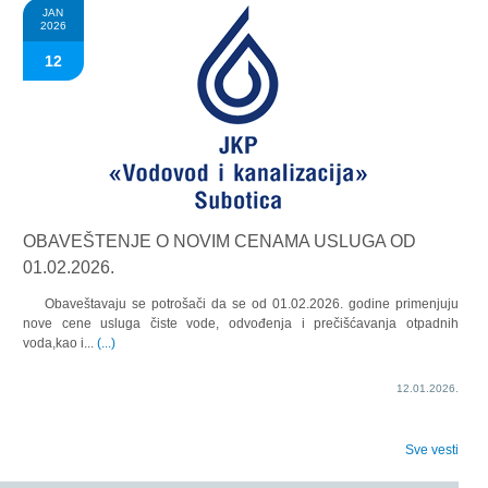
JAN
2026
12
OBAVEŠTENJE O NOVIM CENAMA USLUGA OD
01.02.2026.
e
Obaveštavaju se potrošači da se od 01.02.2026. godine primenjuju
u
nove cene usluga čiste vode, odvođenja i prečišćavanja otpadnih
voda,kao i...
(...)
.
12.01.2026.
Sve vesti