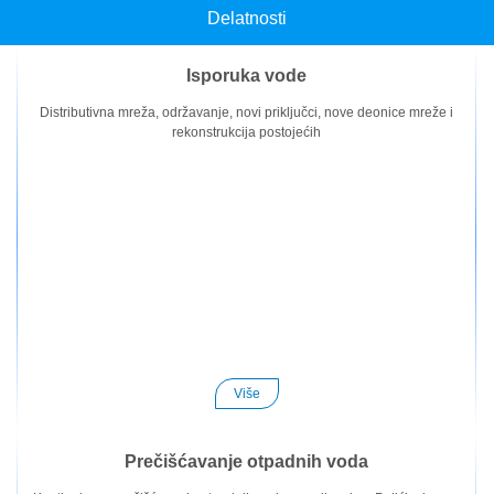
Delatnosti
Isporuka vode
Distributivna mreža, održavanje, novi priključci, nove deonice mreže i
rekonstrukcija postojećih
Više
Prečišćavanje otpadnih voda