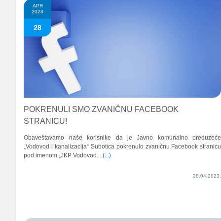
APR
2023
28
POKRENULI SMO ZVANIČNU FACEBOOK
STRANICU!
Obaveštavamo naše korisnike da je Javno komunalno preduzeć
„Vodovod i kanalizacija“ Subotica pokrenulo zvaničnu Facebook stranic
pod imenom „JKP Vodovod...
(...)
28.04.2023