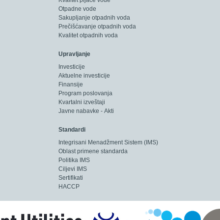
Kvalitet pijaće vode
Otpadne vode
Sakupljanje otpadnih voda
Prečišćavanje otpadnih voda
Kvalitet otpadnih voda
Upravljanje
Investicije
Aktuelne investicije
Finansije
Program poslovanja
Kvartalni izveštaji
Javne nabavke - Akti
Standardi
Integrisani Menadžment Sistem (IMS)
Oblast primene standarda
Politika IMS
Ciljevi IMS
Sertifikati
HACCP